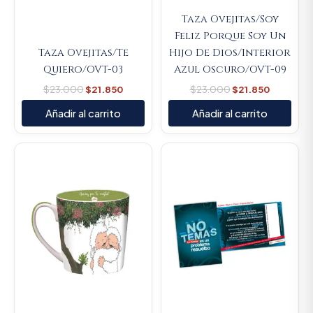
Taza Ovejitas/Soy
Feliz Porque Soy Un
Taza Ovejitas/Te
Hijo De Dios/Interior
Quiero/OVT-03
Azul Oscuro/OVT-09
$
23.000
$
21.850
$
23.000
$
21.850
Añadir al carrito
Añadir al carrito
Original
Current
Original
Current
price
price
price
price
was:
is:
was:
is:
$23.000.
$21.850.
$11.500.
$10.925.