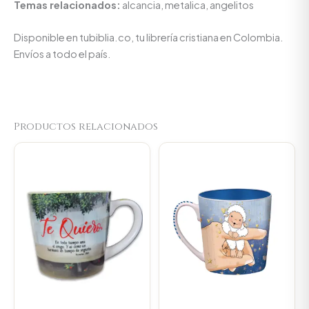
Temas relacionados:
alcancia, metalica, angelitos
Disponible en tubiblia.co, tu librería cristiana en Colombia.
Envíos a todo el país.
Productos relacionados
Original
Current
Original
Current
price
price
price
price
was:
is:
was:
is:
$23.000.
$21.850.
$23.000.
$21.850.