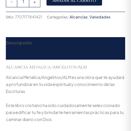
Añadir al carrito
-
+
SKU:
7707177841421
Categorías:
Alcancías
,
Variedades
Descripción
Valoraciones (0)
Alcancia Metalica/Angelitos/ALM
Alcancia Metalica/Angelitos/ALM es una obra que te ayudará
a profundizar en tu vida espiritual y conocimiento de las
Escrituras.
Este libro cristiano ha sido cuidadosamente seleccionado
para edificar tu fe y brindarte herramientas prácticas para tu
caminar diario con Dios.