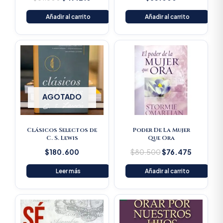
Añadir al carrito
Añadir al carrito
Original
Current
price
price
was:
is:
$80.500.
$76.475
AGOTADO
Clásicos Selectos de
Poder De La Mujer
C. S. Lewis
Que Ora
$
180.600
$
80.500
$
76.475
Leer más
Añadir al carrito