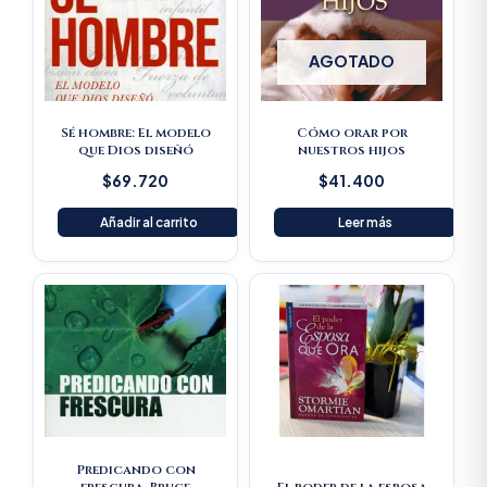
AGOTADO
Sé hombre: El modelo
Cómo orar por
que Dios diseñó
nuestros hijos
$
69.720
$
41.400
Añadir al carrito
Leer más
Original
Current
Original
Current
price
price
price
price
was:
is:
was:
is:
$61.600.
$58.520.
$33.100.
$31.445.
Predicando con