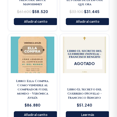
frescura. Bruce
El poder de la esposa
Mawhinney
que ora
$
61.600
$
58.520
$
33.100
$
31.445
Añadir al carrito
Añadir al carrito
AGOTADO
Libro: Ella Compra.
Como venderle al
comprador #1 del
Libro El Secreto del
mundo – Verónica
Guerrero (Novela) –
Avilés
Francisco Rengifo
$
86.880
$
51.240
Añadir al carrito
Leer más