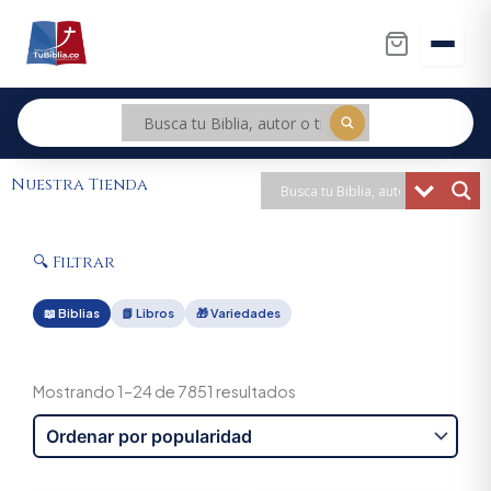
Ir
al
contenido
Nuestra Tienda
🔍 Filtrar
📖 Biblias
📗 Libros
🎁 Variedades
Sorted
by
Mostrando 1–24 de 7851 resultados
popularity