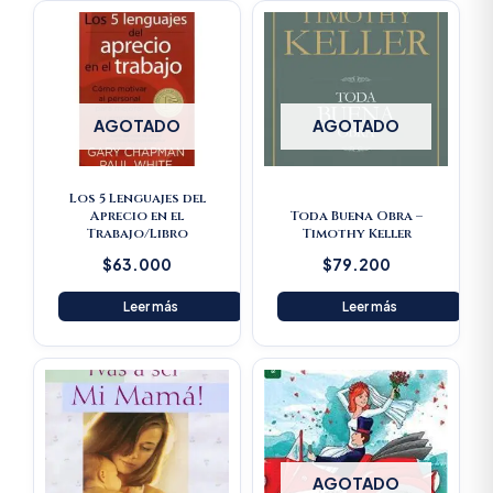
AGOTADO
AGOTADO
Los 5 Lenguajes del
Aprecio en el
Toda Buena Obra –
Trabajo/Libro
Timothy Keller
$
63.000
$
79.200
Leer más
Leer más
Original
Current
price
price
was:
is:
$23.600.
$22.420.
AGOTADO