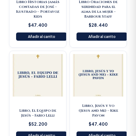
Libro Historias jamás
Libro Oraciones de
contadas de José –
serenidad para el
Ilustrado – Portavoz
alma de la mujer –
Kids
Barbour Staff
$
47.400
$
28.440
Añadir al carrito
Añadir al carrito
Libro, Jesús y yo
Libro, El Equipo de
(Jesus and Me) – Kike
Jesús – Fabio Lelli
Pavon
$
52.200
$
47.400
Añadir al carrito
Añadir al carrito