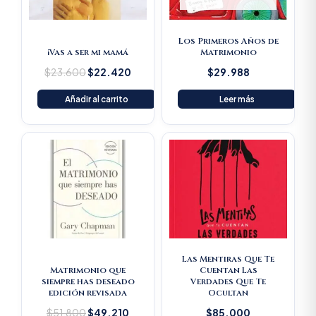
Los Primeros Años de
¡Vas a ser mi mamá
Matrimonio
$
23.600
$
22.420
$
29.988
Añadir al carrito
Leer más
Original
Current
price
price
was:
is:
$51.800.
$49.210.
Las Mentiras Que Te
Matrimonio que
Cuentan Las
siempre has deseado
Verdades Que Te
edición revisada
Ocultan
$
51.800
$
49.210
$
85.000