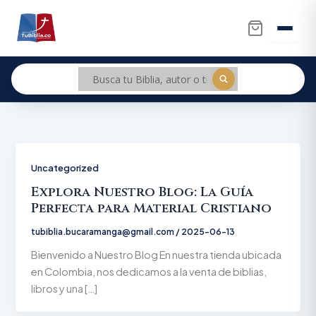
Ir
al
contenido
Uncategorized
Explora Nuestro Blog: La Guía
Perfecta para Material Cristiano
tubiblia.bucaramanga@gmail.com
/
2025-06-13
Bienvenido a Nuestro Blog En nuestra tienda ubicada
en Colombia, nos dedicamos a la venta de biblias,
libros y una […]