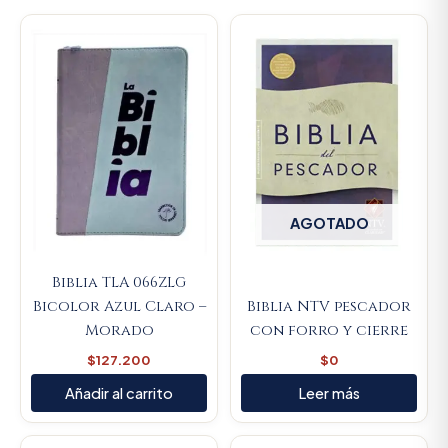
AGOTADO
Biblia TLA 066ZLG
Bicolor Azul Claro –
Biblia NTV pescador
Morado
con forro y cierre
$
127.200
$
0
Añadir al carrito
Leer más
Original
Current