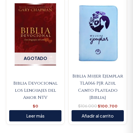
price
price
was:
is:
$106.000.
$100.7
AGOTADO
Biblia Mujer Ejemplar
Biblia Devocional
TLA066 PJR Azul
los Lenguajes del
Canto Plateado
Amor NTV
[Biblia]
$
0
$
106.000
$
100.700
Leer más
Añadir al carrito