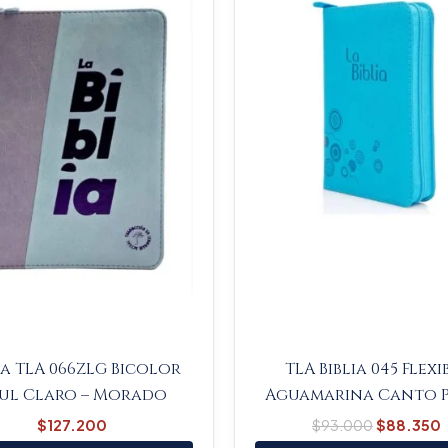
was:
i
$93.000.
ia TLA 066ZLG Bicolor
TLA Biblia 045 Flexi
ul Claro – Morado
Aguamarina Canto P
$
127.200
$
93.000
$
88.350