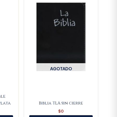
s:
$88.350.
AGOTADO
ble
lata
Biblia TLA sin cierre
$
0