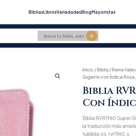
Biblias
Libros
Variedades
Blog
Mayoristas
Inicio
/
Biblia
/
Reina Valer
Gigante con Índice Rosa
Biblia RV
Con Índic
Biblia RVR1960 Super Gi
la traducción más amada
tubiblia.co. rvr1960, s