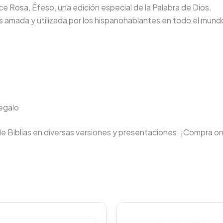
e Rosa, Éfeso, una edición especial de la Palabra de Dios.
más amada y utilizada por los hispanohablantes en todo el mund
regalo
de Biblias en diversas versiones y presentaciones. ¡Compra on
Original
price
p