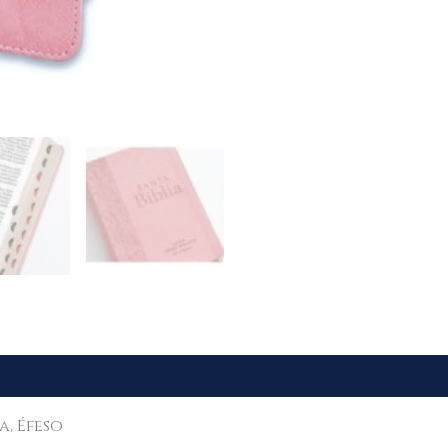
a, Éfeso