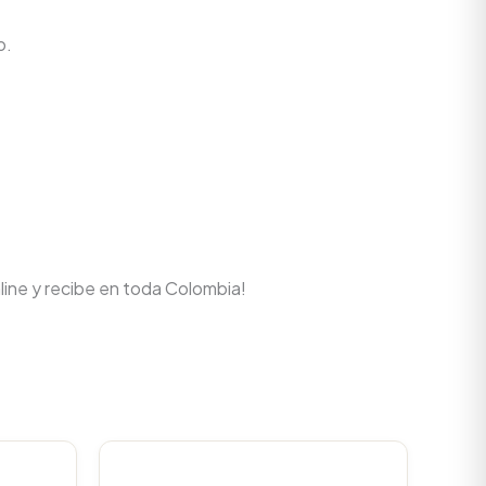
o.
line y recibe en toda Colombia!
Current
rice