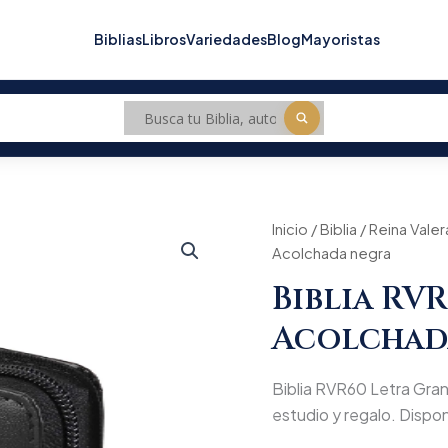
Biblias
Libros
Variedades
Blog
Mayoristas
Inicio
/
Biblia
/
Reina Valer
Origin
Acolchada negra
price
Biblia RV
was:
Acolchad
$112.
Biblia RVR60 Letra Gran
estudio y regalo. Dispon