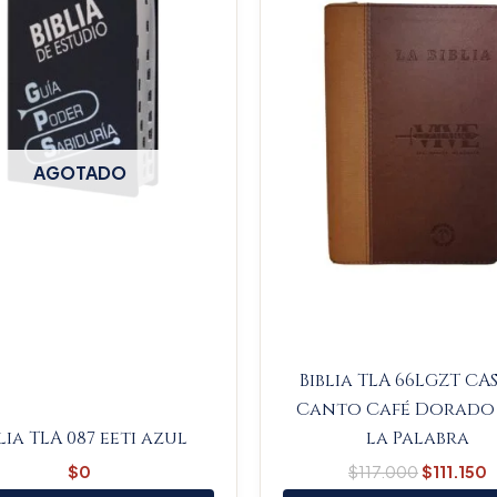
AGOTADO
Biblia TLA 66LGZT CA
Canto Café Dorado 
lia TLA 087 eeti azul
la Palabra
$
0
$
117.000
$
111.150