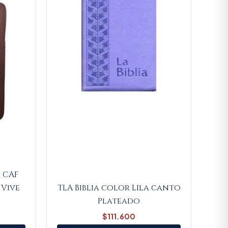
S CAF
Vive
TLA Biblia color Lila canto
Plateado
$
111.600