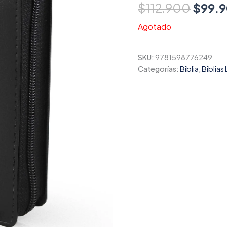
$
112.900
$
99.
Agotado
SKU:
9781598776249
Categorías:
Biblia
,
Biblias