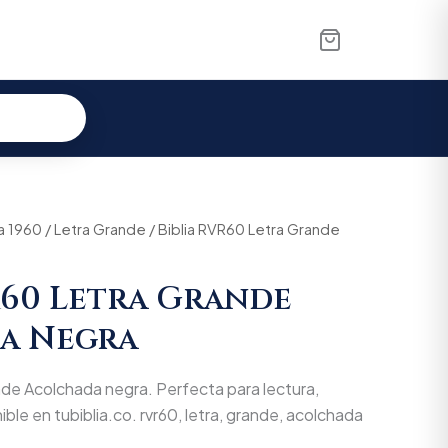
a 1960
al
Current
/
Letra Grande
/ Biblia RVR60 Letra Grande
price
R60 Letra Grande
is:
a Negra
900.
$99.900.
de Acolchada negra. Perfecta para lectura,
ible en tubiblia.co. rvr60, letra, grande, acolchada