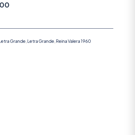
900
 Letra Grande
,
Letra Grande
,
Reina Valera 1960