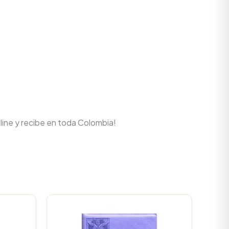
line y recibe en toda Colombia!
urrent
rice
s:
.
111.150.