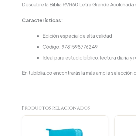
Descubre la Biblia RVR60 Letra Grande Acolchada ne
Características:
Edición especial de alta calidad
Código: 9781598776249
Ideal para estudio bíblico, lectura diaria y 
En tubiblia.co encontrarás la más amplia selección 
Productos relacionados
Original
Current
price
price
was:
is:
$93.000.
$88.350.