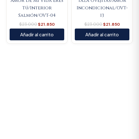
Amor De Mi Vida Eres
Taza Ovejitas/Amor
Tú/Interior
Incondicional/OVT-
Salmón/OVT-04
13
$
23.000
$
21.850
$
23.000
$
21.850
Añadir al carrito
Añadir al carrito