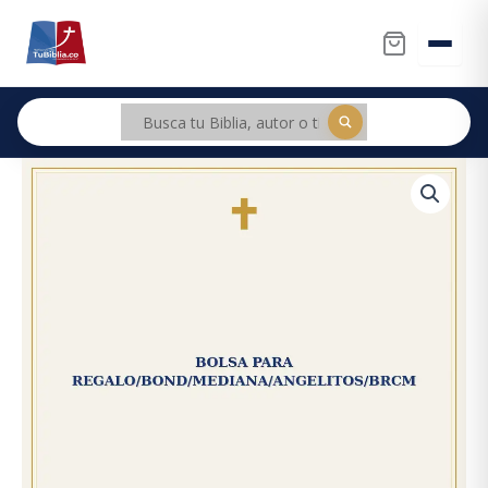
Ir
al
contenido
Bolsa
Original
Current
Para
price
price
Regalo/Bond/Mediana/Angelitos/BRCM
cantidad
was:
is:
$5.300.
$5.035.