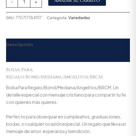
Añadir al carrito
-
+
SKU:
7707177841117
Categoría:
Variedades
Descripción
Valoraciones (0)
Bolsa Para
Regalo/Bond/Mediana/Angelitos/BRCM
Bolsa Para Regalo/Bond/Mediana/Angelitos/BRCM. Un
detalle especial con mensaje cristiano para compartir tu fe
con quienes más quieres.
Perfecto para obsequiar en cumpleaños, graduaciones,
bodas, o cualquier ocasión especial. Un regalo que lleva un
mensaje de amor, esperanza y bendición.