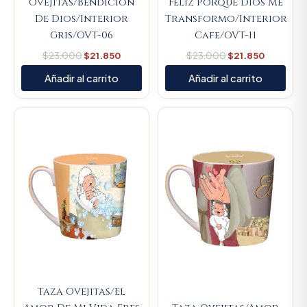
Ovejitas/Bendicion
Feliz Porque Dios Me
De Dios/Interior
Transformo/Interior
Gris/OVT-06
Cafe/OVT-11
$
23.000
$
21.850
$
23.000
$
21.850
Añadir al carrito
Añadir al carrito
Original
Current
Original
Current
price
price
price
price
was:
is:
was:
is:
$23.000.
$21.850.
$23.000.
$21.850.
Taza Ovejitas/El