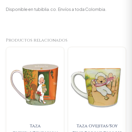
Disponible en tubiblia.co. Envíos a toda Colombia.
Productos relacionados
Original
Current
Original
Current
price
price
price
price
was:
is:
was:
is:
$23.000.
$21.850.
$23.000.
$21.850.
Taza
Taza Ovejitas/Soy