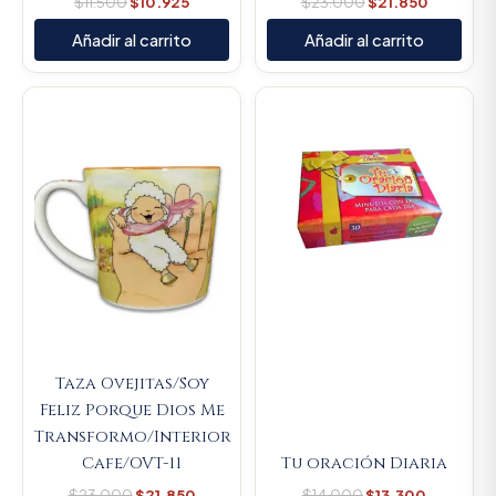
$
11.500
$
10.925
$
23.000
$
21.850
Añadir al carrito
Añadir al carrito
Original
Current
Original
Current
price
price
price
price
was:
is:
was:
is:
$23.000.
$21.850.
$14.000.
$13.300.
Taza Ovejitas/Soy
Feliz Porque Dios Me
Transformo/Interior
Cafe/OVT-11
Tu oración Diaria
$
23.000
$
21.850
$
14.000
$
13.300