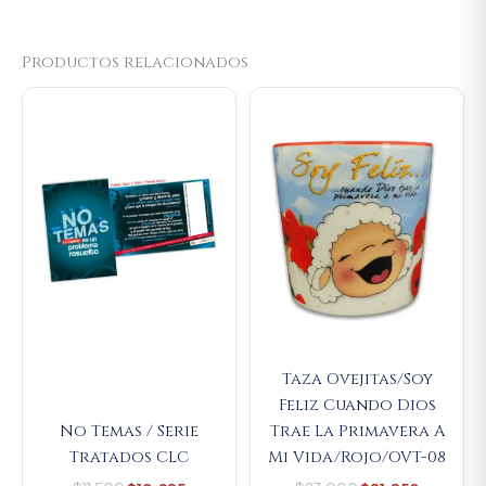
Productos relacionados
Original
Current
Original
Current
price
price
price
price
was:
is:
was:
is:
$11.500.
$10.925.
$23.000.
$21.850.
Taza Ovejitas/Soy
Feliz Cuando Dios
No Temas / Serie
Trae La Primavera A
Tratados CLC
Mi Vida/Rojo/OVT-08