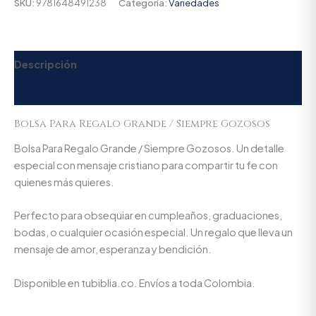
SKU:
9781648491238
Categoría:
Variedades
Descripción
Valoraciones (0)
Bolsa Para Regalo Grande / Siempre Gozosos
Bolsa Para Regalo Grande / Siempre Gozosos. Un detalle
especial con mensaje cristiano para compartir tu fe con
quienes más quieres.
Perfecto para obsequiar en cumpleaños, graduaciones,
bodas, o cualquier ocasión especial. Un regalo que lleva un
mensaje de amor, esperanza y bendición.
Disponible en tubiblia.co. Envíos a toda Colombia.