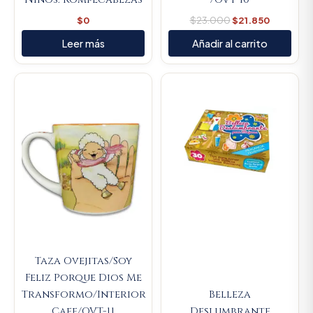
$
0
$
23.000
$
21.850
Leer más
Añadir al carrito
Original
Current
Original
Current
price
price
price
price
was:
is:
was:
is:
$23.000.
$21.850.
$14.000.
$13.300.
Taza Ovejitas/Soy
Feliz Porque Dios Me
Transformo/Interior
Belleza
Cafe/OVT-11
Deslumbrante