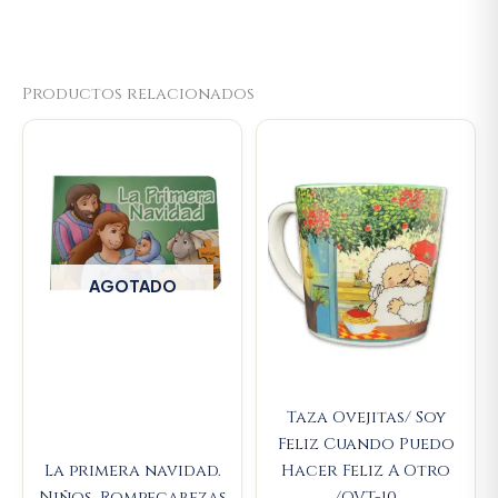
Productos relacionados
Original
Current
price
price
was:
is:
$23.000.
$21.850.
AGOTADO
Taza Ovejitas/ Soy
Feliz Cuando Puedo
La primera navidad.
Hacer Feliz A Otro
Niños. Rompecabezas
/OVT-10