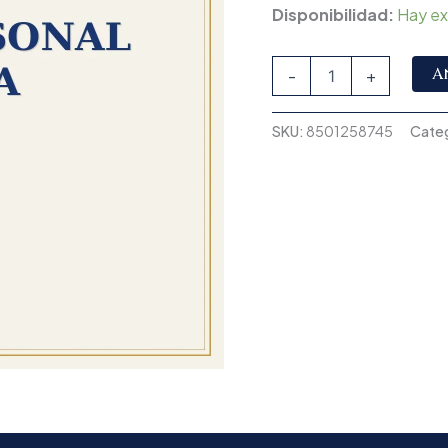
Disponibilidad:
Hay ex
A
-
+
SKU:
8501258745
Categ