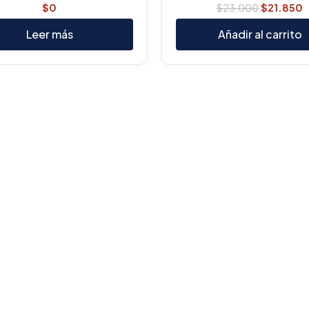
$
0
$
23.000
$
21.850
Leer más
Añadir al carrito