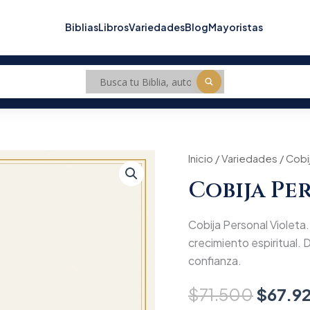
Biblias
Libros
Variedades
Blog
Mayoristas
Cobija
Inicio
/
Variedades
Origin
/ Cobi
Personal
Cobija Pe
Violeta
price
cantidad
was:
Cobija Personal Violeta. 
$71.5
crecimiento espiritual. D
confianza.
$
71.500
$
67.9