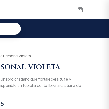
al
ja Personal Violeta
Current
rsonal Violeta
price
is:
Un libro cristiano que fortalecerá tu fe y
00.
$67.925.
isponible en tubiblia.co, tu librería cristiana de
25