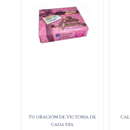
$14.000.
$13.300.
Tu oración de Victoria de
Cal
cada día