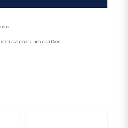
turas.
ra tu caminar diario con Dios.
urrent
Original
Current
rice
price
price
s:
was:
is: