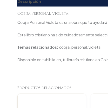
Descripción
Valoraciones (0)
Cobija Personal Violeta
Cobija Personal Violeta es una obra que te ayudará a
Este libro cristiano ha sido cuidadosamente seleccio
Temas relacionados:
cobija, personal, violeta
Disponible en tubiblia.co, tu librería cristiana en Co
Productos relacionados
Original
Current
price
price
was:
is: