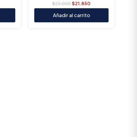
$
23.000
$
21.850
Añadir al carrito