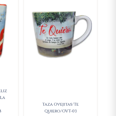
.
21.850.
$23.000.
$21.850.
eliz
 La
Taza Ovejitas/Te
8
Quiero/OVT-03