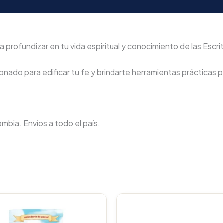
 profundizar en tu vida espiritual y conocimiento de las Escri
nado para edificar tu fe y brindarte herramientas prácticas pa
lombia. Envíos a todo el país.
Original
C
price
p
was:
i