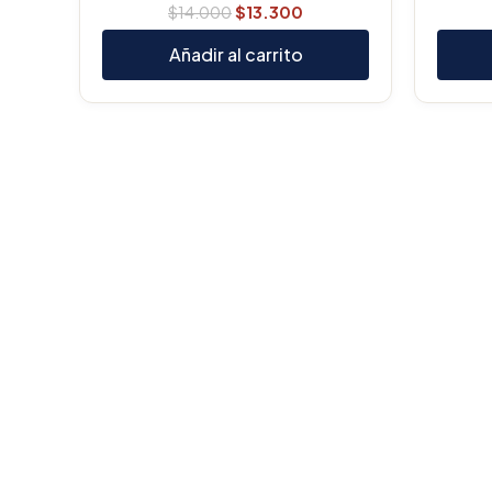
$
14.000
$
13.300
Añadir al carrito