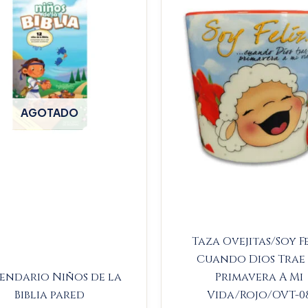
$23.000
$
AGOTADO
Taza Ovejitas/Soy F
Cuando Dios Trae
endario Niños de la
Primavera A Mi
Biblia pared
Vida/Rojo/OVT-0