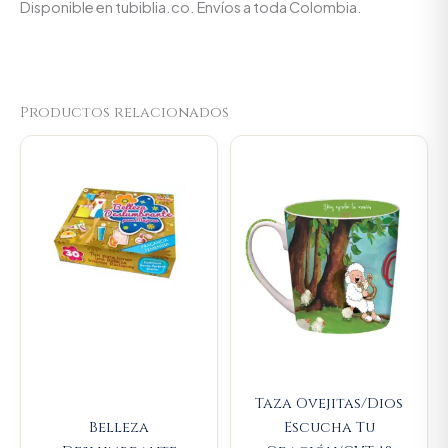
Disponible en tubiblia.co. Envíos a toda Colombia.
Productos relacionados
Original
Current
Original
Current
price
price
price
price
was:
is:
was:
is:
$14.000.
$13.300.
$23.000.
$21.850.
Taza Ovejitas/Dios
Belleza
Escucha Tu