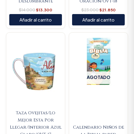
Deslumbrante
Oración/OVT-18
$
14.000
$
13.300
$
23.000
$
21.850
Añadir al carrito
Añadir al carrito
Original
Current
price
price
was:
is:
$23.000.
$21.850.
AGOTADO
Taza Ovejitas/Lo
Mejor Esta Por
Llegar/Interior Azul
Calendario Niños de