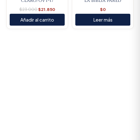
Claro/OVT-17
la Biblia pared
$
23.000
$
21.850
$
0
Añadir al carrito
Leer más