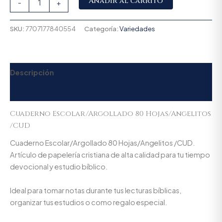
Añadir al carrito
-
+
SKU:
7707177840554
Categoría:
Variedades
Descripción
Valoraciones (0)
Cuaderno Escolar/Argollado 80 Hojas/Angelitos
/CUD
Cuaderno Escolar/Argollado 80 Hojas/Angelitos /CUD.
Artículo de papelería cristiana de alta calidad para tu tiempo
devocional y estudio bíblico.
Ideal para tomar notas durante tus lecturas bíblicas,
organizar tus estudios o como regalo especial.