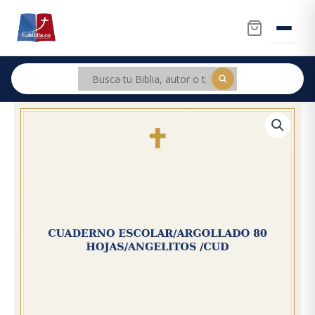
Ir
al
contenido
Cuaderno
Original
Current
Escolar/Argollado
price
price
80
Hojas/Angelitos
was:
is:
/CUD
cantidad
$16.377.
$15.558.