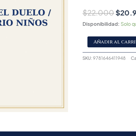
$
22.000
$
20.
Disponibilidad:
Solo q
Añadir al carr
SKU:
9781646411948
Ca