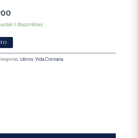
900
uedan 1 disponibles
Alternative:
ito
tegorías:
Libros
,
Vida Cristiana