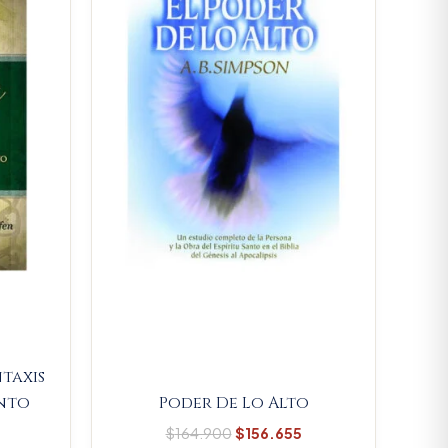
.
$146.680.
$164.900.
$156.655.
taxis
nto
Poder De Lo Alto
$
164.900
$
156.655