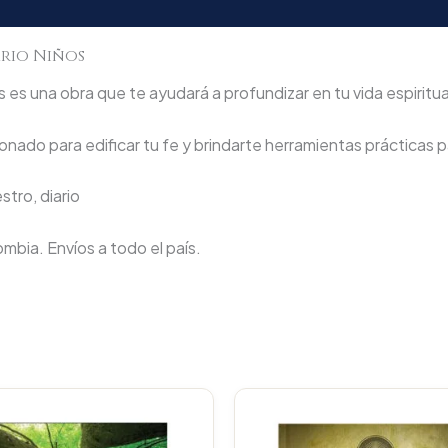
ario Niños
es una obra que te ayudará a profundizar en tu vida espiritua
nado para edificar tu fe y brindarte herramientas prácticas pa
tro, diario
lombia. Envíos a todo el país.
Original
Current
Original
price
price
price
was:
is:
was: