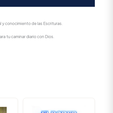
l y conocimiento de las Escrituras.
ra tu caminar diario con Dios.
Current
Original
Current
price
price
price
is:
was:
is: