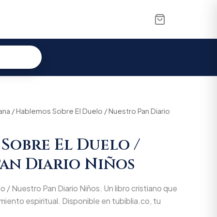
iana
al
/ Hablemos Sobre El Duelo / Nuestro Pan Diario
Current
price
Sobre El Duelo /
is:
an Diario Niños
000.
$20.900.
/ Nuestro Pan Diario Niños. Un libro cristiano que
miento espiritual. Disponible en tubiblia.co, tu