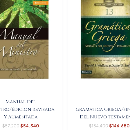
$57.200.
$54.340.
$154.400
Manual Del
stro/Edicion Revisada
Gramatica Griega/Sin
Y Aumentada
Del Nuevo Testame
$
57.200
$
54.340
$
154.400
$
146.680