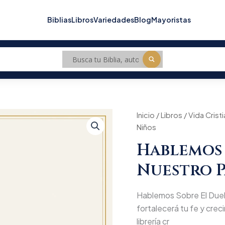
Biblias
Libros
Variedades
Blog
Mayoristas
Hablemos
Inicio
/
Libros
/
Vida Crist
Origin
Sobre
Niños
El
price
Duelo
Hablemos 
/
was:
Nuestro
Nuestro P
Pan
$22.
Diario
Niños
Hablemos Sobre El Duelo 
cantidad
fortalecerá tu fe y creci
librería cr