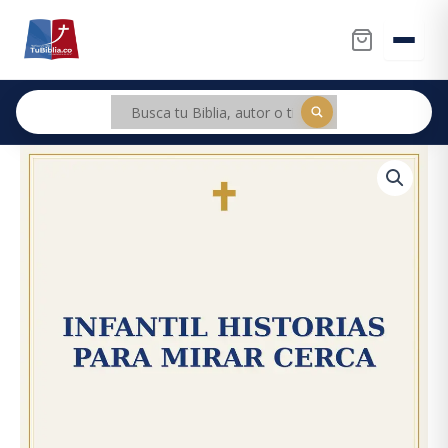
Ir
al
contenido
INFANTIL
HISTORIAS
PARA
MIRAR
CERCA
cantidad