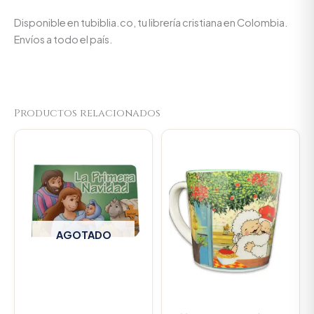
Disponible en tubiblia.co, tu librería cristiana en Colombia.
Envíos a todo el país.
Productos relacionados
Original
Current
price
price
was:
is:
$23.000.
$21.850.
AGOTADO