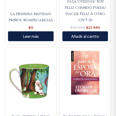
Taza Ovejitas/ Soy
Feliz Cuando Puedo
La primera navidad.
Hacer Feliz A Otro
Niños. Rompecabezas
/OVT-10
$
0
$
23.000
$
21.850
Leer más
Añadir al carrito
Original
Current
Original
Current
price
price
price
price
was:
is:
was:
is:
$23.000.
$21.850.
$31.900.
$30.305.