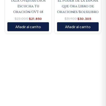
Taza Ovejitas/Dios
El Poder de la Esposa
Escucha Tu
que Ora Libro de
Oración/OVT-18
Oraciones/Bolsilibro
$
23.000
$
21.850
$
31.900
$
30.305
Añadir al carrito
Añadir al carrito