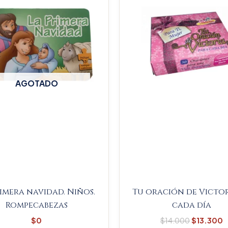
$14.000.
$
AGOTADO
rimera navidad. Niños.
Tu oración de Victor
Rompecabezas
cada día
$
0
$
14.000
$
13.300