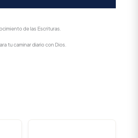
ocimiento de las Escrituras.
ra tu caminar diario con Dios.
urrent
Original
Current
rice
price
price
s:
was:
is: