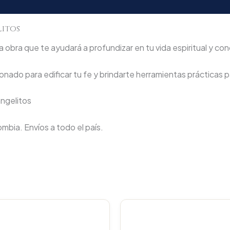
litos
 obra que te ayudará a profundizar en tu vida espiritual y con
nado para edificar tu fe y brindarte herramientas prácticas pa
 angelitos
lombia. Envíos a todo el país.
Original
C
price
p
was:
i