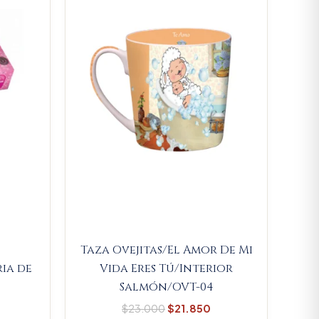
13.300.
$23.000.
$21.850.
Taza Ovejitas/El Amor De Mi
ia de
Vida Eres Tú/Interior
Salmón/OVT-04
$
23.000
$
21.850