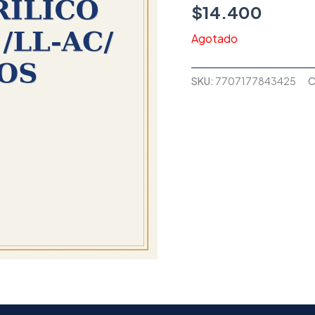
$
14.400
Agotado
SKU:
7707177843425
C