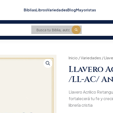
Biblias
Libros
Variedades
Blog
Mayoristas
Inicio
/
Variedades
/ Llav
Llavero A
/LL-AC/ A
Llavero Acrilico Retangu
fortalecerá tu fe y creci
librería cristia