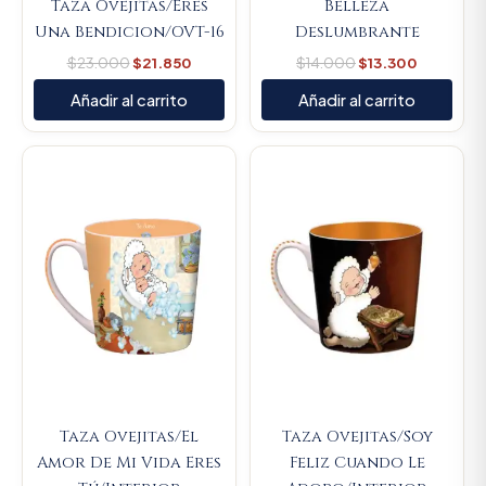
Taza Ovejitas/Eres
Belleza
Una Bendicion/OVT-16
Deslumbrante
$
23.000
$
21.850
$
14.000
$
13.300
Añadir al carrito
Añadir al carrito
Original
Current
Original
Current
price
price
price
price
was:
is:
was:
is:
$23.000.
$21.850.
$23.000.
$21.850.
Taza Ovejitas/El
Taza Ovejitas/Soy
Amor De Mi Vida Eres
Feliz Cuando Le