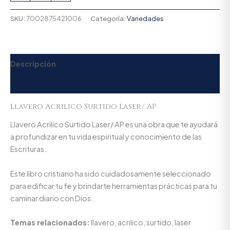
SKU:
7002875421006
Categoría:
Variedades
Descripción
Valoraciones (0)
Llavero Acrilico Surtido Laser/ AP
Llavero Acrilico Surtido Laser/ AP es una obra que te ayudará
a profundizar en tu vida espiritual y conocimiento de las
Escrituras.
Este libro cristiano ha sido cuidadosamente seleccionado
para edificar tu fe y brindarte herramientas prácticas para tu
caminar diario con Dios.
Temas relacionados:
llavero, acrilico, surtido, laser