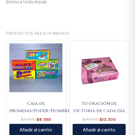
Envíos a todo el país.
Productos relacionados
Original
Current
Original
Current
price
price
price
price
was:
is:
was:
is:
$9.000.
$8.550.
$14.000.
$13.300.
Caja de
Tu oración de
promesas/Poder/Hombre/Mujer/Vive/Amor/Súper
Victoria de cada día
$
9.000
$
8.550
$
14.000
$
13.300
Añadir al carrito
Añadir al carrito