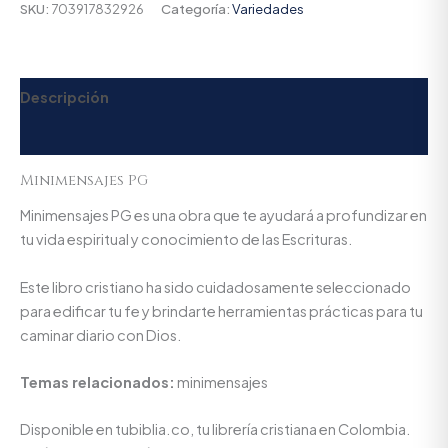
SKU:
703917832926
Categoría:
Variedades
Descripción
Valoraciones (0)
Minimensajes PG
Minimensajes PG es una obra que te ayudará a profundizar en
tu vida espiritual y conocimiento de las Escrituras.
Este libro cristiano ha sido cuidadosamente seleccionado
para edificar tu fe y brindarte herramientas prácticas para tu
caminar diario con Dios.
Temas relacionados:
minimensajes
Disponible en tubiblia.co, tu librería cristiana en Colombia.