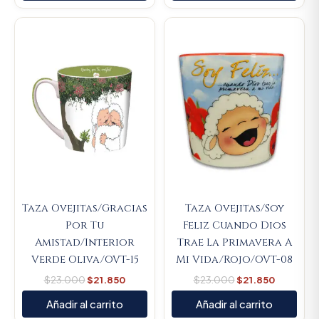
Original
Current
Original
Current
price
price
price
price
was:
is:
was:
is:
$23.000.
$21.850.
$23.000.
$21.850.
Taza Ovejitas/Gracias
Taza Ovejitas/Soy
Por Tu
Feliz Cuando Dios
Amistad/Interior
Trae La Primavera A
Verde Oliva/OVT-15
Mi Vida/Rojo/OVT-08
$
23.000
$
21.850
$
23.000
$
21.850
Añadir al carrito
Añadir al carrito