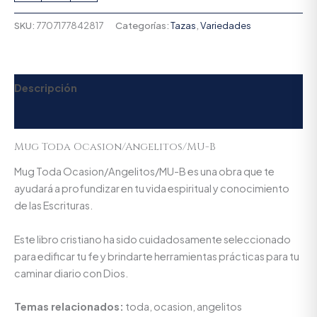
SKU:
7707177842817
Categorías:
Tazas
,
Variedades
Descripción
Valoraciones (0)
Mug Toda Ocasion/Angelitos/MU-B
Mug Toda Ocasion/Angelitos/MU-B es una obra que te
ayudará a profundizar en tu vida espiritual y conocimiento
de las Escrituras.
Este libro cristiano ha sido cuidadosamente seleccionado
para edificar tu fe y brindarte herramientas prácticas para tu
caminar diario con Dios.
Temas relacionados:
toda, ocasion, angelitos