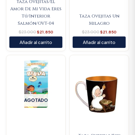
Taza Ovejitas/El
Amor De Mi Vida Eres
Tú/Interior
Taza Ovejitas Un
Salmón/OVT-04
Milagro
$
23.000
$
21.850
$
23.000
$
21.850
Añadir al carrito
Añadir al carrito
Original
Current
price
price
was:
is:
$23.000.
$21.850.
AGOTADO