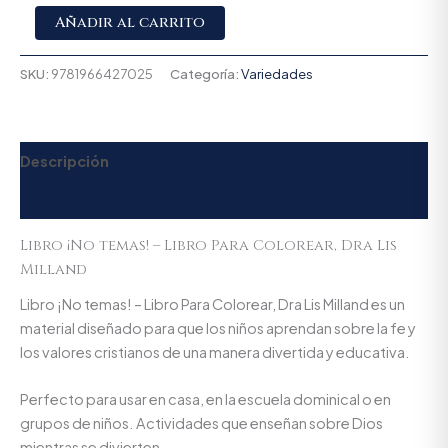
Alternative:
Añadir al carrito
SKU:
9781966427025
Categoría:
Variedades
Descripción
Valoraciones (0)
Libro ¡No temas! – Libro Para Colorear, Dra Lis
Milland
Libro ¡No temas! – Libro Para Colorear, Dra Lis Milland es un
material diseñado para que los niños aprendan sobre la fe y
los valores cristianos de una manera divertida y educativa.
Perfecto para usar en casa, en la escuela dominical o en
grupos de niños. Actividades que enseñan sobre Dios
mientras se divierten.