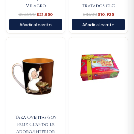
Milagro
Tratados CLC
$
23.000
$
21.850
$
11.500
$
10.925
Añadir al carrito
Añadir al carrito
Original
Current
Original
Current
price
price
price
price
was:
is:
was:
is:
$23.000.
$21.850.
$14.000.
$13.300.
Taza Ovejitas/Soy
Feliz Cuando Le
Adoro/Interior