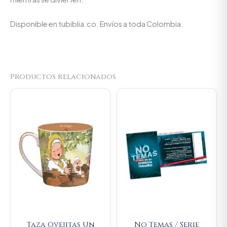
Disponible en tubiblia.co. Envíos a toda Colombia.
Productos relacionados
Original
Current
Original
Current
price
price
price
price
was:
is:
was:
is:
$23.000.
$21.850.
$11.500.
$10.925.
Taza Ovejitas Un
No Temas / Serie