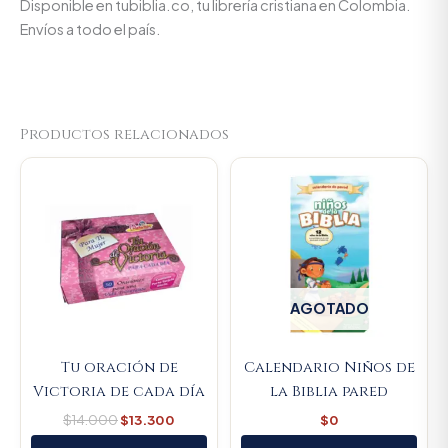
Disponible en tubiblia.co, tu librería cristiana en Colombia.
Envíos a todo el país.
Productos relacionados
Original
Current
price
price
was:
is:
$14.000.
$13.300.
AGOTADO
Tu oración de
Calendario Niños de
Victoria de cada día
la Biblia pared
$
14.000
$
13.300
$
0