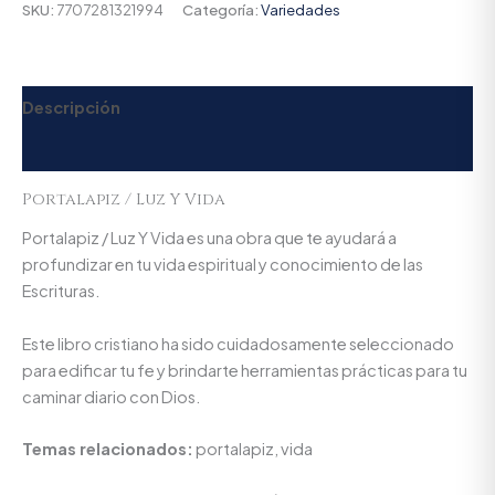
SKU:
7707281321994
Categoría:
Variedades
Descripción
Valoraciones (0)
Portalapiz / Luz Y Vida
Portalapiz / Luz Y Vida es una obra que te ayudará a
profundizar en tu vida espiritual y conocimiento de las
Escrituras.
Este libro cristiano ha sido cuidadosamente seleccionado
para edificar tu fe y brindarte herramientas prácticas para tu
caminar diario con Dios.
Temas relacionados:
portalapiz, vida