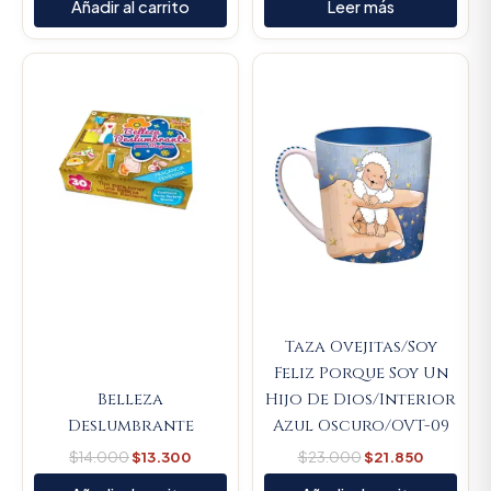
Añadir al carrito
Leer más
Original
Current
Original
Current
price
price
price
price
was:
is:
was:
is:
$14.000.
$13.300.
$23.000.
$21.850.
Taza Ovejitas/Soy
Feliz Porque Soy Un
Belleza
Hijo De Dios/Interior
Deslumbrante
Azul Oscuro/OVT-09
$
14.000
$
13.300
$
23.000
$
21.850