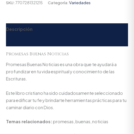
SKU:
7707281321215
Categoría:
Variedades
Descripción
Valoraciones (0)
Promesas Buenas Noticias
Promesas Buenas Noticias es una obra que te ayudará a
profundizar en tu vida espiritual y conocimiento de las
Escrituras.
Este libro cristiano ha sido cuidadosamente seleccionado
para edificar tu fe y brindarte herramientas prácticas para tu
caminar diario con Dios.
Temas relacionados:
promesas, buenas, noticias