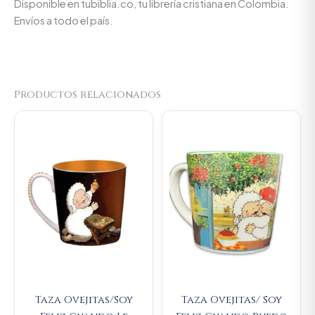
Disponible en tubiblia.co, tu librería cristiana en Colombia.
Envíos a todo el país.
Productos relacionados
Original
Current
Original
Current
price
price
price
price
was:
is:
was:
is:
$23.000.
$21.850.
$23.000.
$21.850.
Taza Ovejitas/Soy
Taza Ovejitas/ Soy