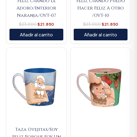
Feliz Cuando Le
Feliz Cuando Puedo
Adoro/Interior
Hacer Feliz A Otro
Naranja/OVT-07
/OVT-10
$
23.000
$
21.850
$
23.000
$
21.850
Añadir al carrito
Añadir al carrito
Original
Current
Original
Current
price
price
price
price
was:
is:
was:
is:
$23.000.
$21.850.
$23.000.
$21.850.
Taza Ovejitas/Soy
Feliz Porque Soy Un