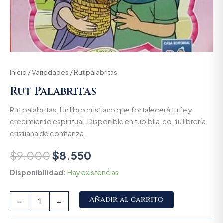
Inicio
/
Variedades
/ Rut palabritas
Rut Palabritas
Rut palabritas. Un libro cristiano que fortalecerá tu fe y
crecimiento espiritual. Disponible en tubiblia.co, tu librería
cristiana de confianza.
$
9.000
$
8.550
Disponibilidad:
Hay existencias
Alternative:
Añadir al carrito
-
+