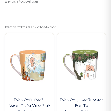
Envíos a todo el país.
Productos relacionados
Original
Current
Original
Current
price
price
price
price
was:
is:
was:
is:
$23.000.
$21.850.
$23.000.
$21.850.
Taza Ovejitas/El
Taza Ovejitas/Gracias
Amor De Mi Vida Eres
Por Tu