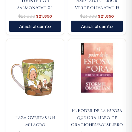
Tú/Interior
Amistad/Interior
Salmón/OVT-04
Verde Oliva/OVT-15
$
23.000
$
21.850
$
23.000
$
21.850
Añadir al carrito
Añadir al carrito
Original
Current
Original
Current
price
price
price
price
was:
is:
was:
is:
$23.000.
$21.850.
$31.900.
$30.305.
El Poder de la Esposa
Taza Ovejitas Un
que Ora Libro de
Milagro
Oraciones/Bolsilibro