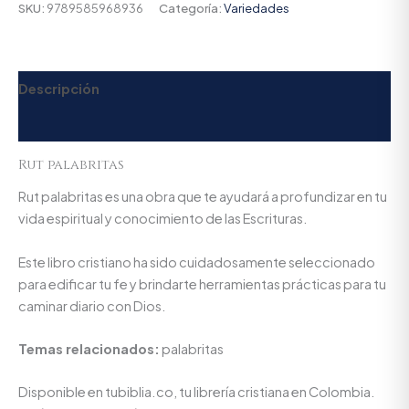
SKU:
9789585968936
Categoría:
Variedades
Descripción
Valoraciones (0)
Rut palabritas
Rut palabritas es una obra que te ayudará a profundizar en tu
vida espiritual y conocimiento de las Escrituras.
Este libro cristiano ha sido cuidadosamente seleccionado
para edificar tu fe y brindarte herramientas prácticas para tu
caminar diario con Dios.
Temas relacionados:
palabritas
Disponible en tubiblia.co, tu librería cristiana en Colombia.