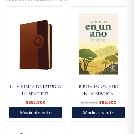
Original
Current
price
price
was:
is:
$88.000.
$83.600
NTV Biblia de Estudio
Biblia En Un Año
LG sentipiel
NTV/Rustica
$
353.800
$
88.000
$
83.600
Añadir al carrito
Añadir al carrito
Original
Current
price
price