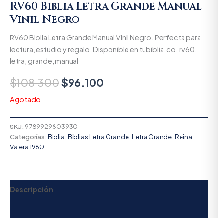
RV60 Biblia Letra Grande Manual
Vinil Negro
RV60 Biblia Letra Grande Manual Vinil Negro. Perfecta para
lectura, estudio y regalo. Disponible en tubiblia.co. rv60,
letra, grande, manual
$
108.300
$
96.100
Agotado
SKU:
9789929803930
Categorías:
Biblia
,
Biblias Letra Grande
,
Letra Grande
,
Reina
Valera 1960
Descripción
Valoraciones (0)