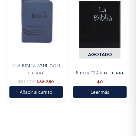
was:
is:
$93.000.
$88.350.
AGOTADO
TLA Biblia azul con
cierre
Biblia TLA sin cierre
$
93.000
$
88.350
$
0
Añadir al carrito
Leer más