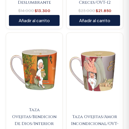
Deslumbrante
Creces/OVT-12
$
14.000
$
13.300
$
23.000
$
21.850
Añadir al carrito
Añadir al carrito
Original
Current
Original
Current
price
price
price
price
was:
is:
was:
is:
$23.000.
$21.850.
$23.000.
$21.850.
Taza
Ovejitas/Bendicion
Taza Ovejitas/Amor
De Dios/Interior
Incondicional/OVT-