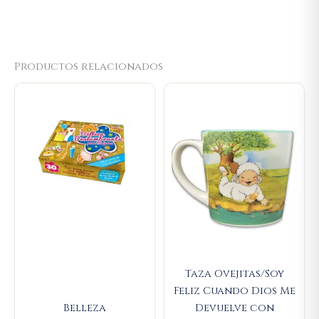
Productos relacionados
Original
Current
Original
Current
price
price
price
price
was:
is:
was:
is:
$14.000.
$13.300.
$23.000.
$21.850.
Taza Ovejitas/Soy
Feliz Cuando Dios Me
Belleza
Devuelve con