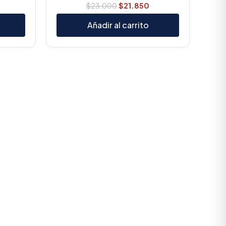
$
23.000
$
21.850
Añadir al carrito