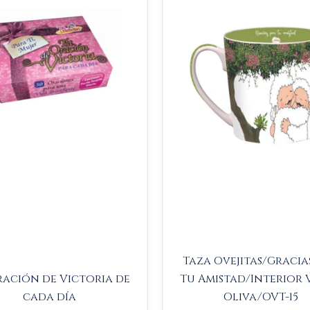
$14.000.
$13.300.
$23.000
$
Taza Ovejitas/Gracia
ración de Victoria de
Tu Amistad/Interior 
cada día
Oliva/OVT-15