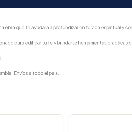
a que te ayudará a profundizar en tu vida espiritual y cono
nado para edificar tu fe y brindarte herramientas prácticas pa
o
lombia. Envíos a todo el país.
Original
Current
Original
C
price
price
price
p
was:
is:
was:
i