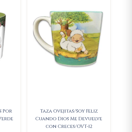
.
21.850.
$23.000.
$21.850.
s Por
Taza Ovejitas/Soy Feliz
Verde
Cuando Dios Me Devuelve
con Creces/OVT-12