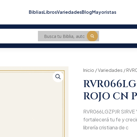
Biblias
Libros
Variedades
Blog
Mayoristas
Inicio
/
Variedades
/ RVR0
RVR066LGZ
ROJO CN 
RVR066LGZPJR SIRVE Y 
fortalecerá tu fe y creci
librería cristiana de c