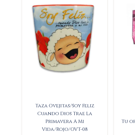
$23.000.
$21.850.
Taza Ovejitas/Soy Feliz
Cuando Dios Trae La
Primavera A Mi
Tu o
Vida/Rojo/OVT-08