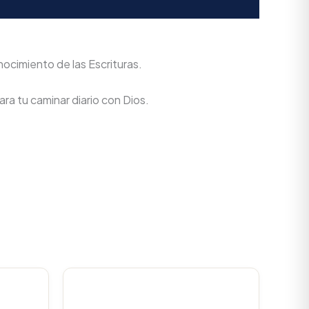
cimiento de las Escrituras.
ra tu caminar diario con Dios.
urrent
Original
Current
rice
price
price
s:
was:
is: