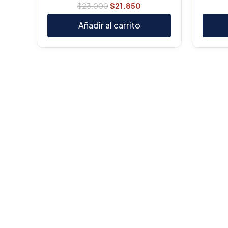
$
23.000
$
21.850
Añadir al carrito