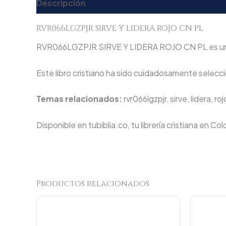
Descripción
Valoraciones (0)
RVR066LGZPJR SIRVE Y LIDERA ROJO CN PL
RVR066LGZPJR SIRVE Y LIDERA ROJO CN PL es una obr
Este libro cristiano ha sido cuidadosamente seleccio
Temas relacionados:
rvr066lgzpjr, sirve, lidera, roj
Disponible en tubiblia.co, tu librería cristiana en Co
Productos relacionados
Original
Current
price
price
was:
is: