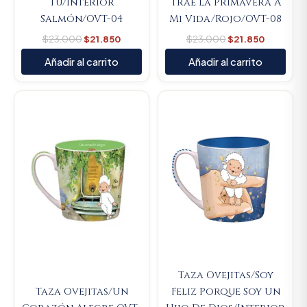
Tú/Interior
Trae La Primavera A
Salmón/OVT-04
Mi Vida/Rojo/OVT-08
$
23.000
$
21.850
$
23.000
$
21.850
Añadir al carrito
Añadir al carrito
Original
Current
Original
Current
price
price
price
price
was:
is:
was:
is:
$23.000.
$21.850.
$23.000.
$21.850.
Taza Ovejitas/Soy
Taza Ovejitas/Un
Feliz Porque Soy Un