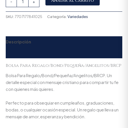
Añadir al carrito
-
+
SKU:
7707177841025
Categoría:
Variedades
Descripción
Valoraciones (0)
Bolsa Para Regalo/Bond/Pequeña/Angelitos/BRCP
Bolsa Para Regalo/Bond/Pequeña/Angelitos/BRCP. Un
detalle especial con mensaje cristiano para compartir tu fe
con quienes más quieres.
Perfecto para obsequiar en cumpleaños, graduaciones,
bodas, o cualquier ocasión especial. Un regalo que lleva un
mensaje de amor, esperanza y bendición.