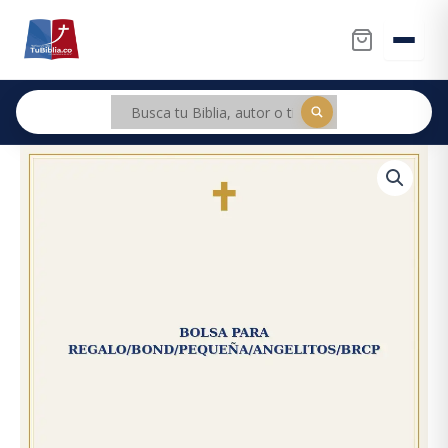
Ir
al
contenido
Bolsa
Original
Current
Para
price
price
Regalo/Bond/Pequeña/Angelitos/BRCP
cantidad
was:
is:
$3.800.
$3.610.