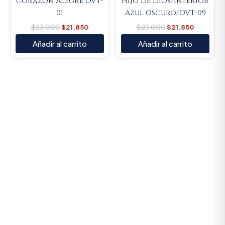
Corazón Alegre OVT-
Hijo De Dios/Interior
01
Azul Oscuro/OVT-09
$
23.000
$
21.850
$
23.000
$
21.850
Añadir al carrito
Añadir al carrito