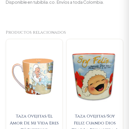
Disponible en tubiblia.co. Envíos a toda Colombia.
Productos relacionados
Original
Current
Original
Current
price
price
price
price
was:
is:
was:
is:
$23.000.
$21.850.
$23.000.
$21.850.
Taza Ovejitas/El
Taza Ovejitas/Soy
Amor De Mi Vida Eres
Feliz Cuando Dios