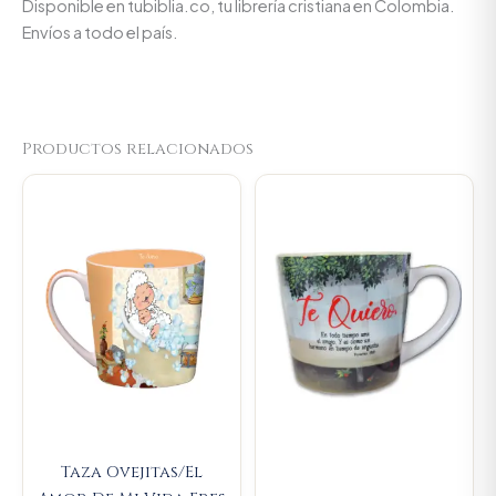
Disponible en tubiblia.co, tu librería cristiana en Colombia.
Envíos a todo el país.
Productos relacionados
Original
Current
Original
Current
price
price
price
price
was:
is:
was:
is:
$23.000.
$21.850.
$23.000.
$21.850.
Taza Ovejitas/El