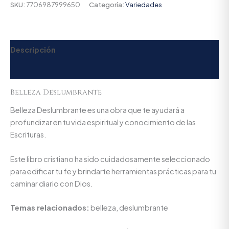
SKU:
7706987999650
Categoría:
Variedades
Descripción
Valoraciones (0)
Belleza Deslumbrante
Belleza Deslumbrante es una obra que te ayudará a
profundizar en tu vida espiritual y conocimiento de las
Escrituras.
Este libro cristiano ha sido cuidadosamente seleccionado
para edificar tu fe y brindarte herramientas prácticas para tu
caminar diario con Dios.
Temas relacionados:
belleza, deslumbrante