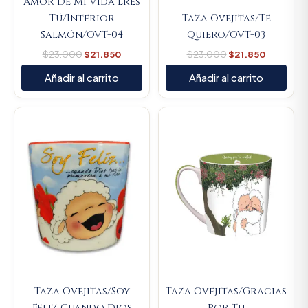
Amor De Mi Vida Eres
Tú/Interior
Taza Ovejitas/Te
Salmón/OVT-04
Quiero/OVT-03
$
23.000
$
21.850
$
23.000
$
21.850
Añadir al carrito
Añadir al carrito
Original
Current
Original
Current
price
price
price
price
was:
is:
was:
is:
$23.000.
$21.850.
$23.000.
$21.850.
Taza Ovejitas/Soy
Taza Ovejitas/Gracias
Feliz Cuando Dios
Por Tu