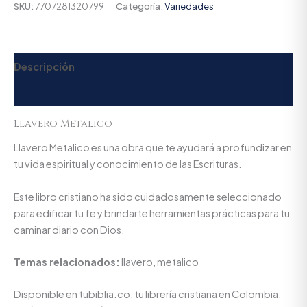
SKU:
7707281320799
Categoría:
Variedades
Descripción
Valoraciones (0)
Llavero Metalico
Llavero Metalico es una obra que te ayudará a profundizar en
tu vida espiritual y conocimiento de las Escrituras.
Este libro cristiano ha sido cuidadosamente seleccionado
para edificar tu fe y brindarte herramientas prácticas para tu
caminar diario con Dios.
Temas relacionados:
llavero, metalico
Disponible en tubiblia.co, tu librería cristiana en Colombia.