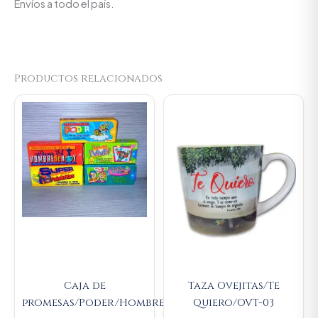
Envíos a todo el país.
Productos relacionados
Original
Current
Original
Current
price
price
price
price
was:
is:
was:
is:
$9.000.
$8.550.
$23.000.
$21.850.
Caja de
Taza Ovejitas/Te
promesas/Poder/Hombre/Mujer/Vive/Amor/Súper
Quiero/OVT-03