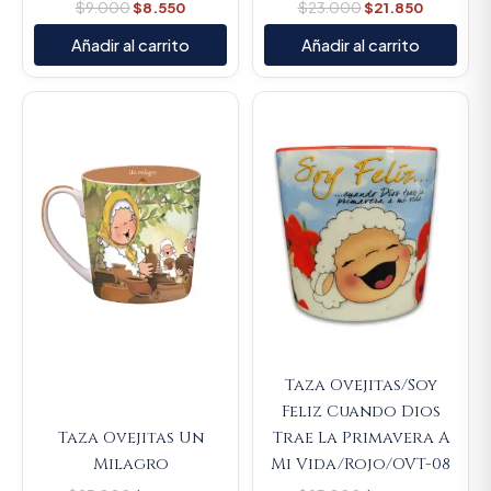
$
9.000
$
8.550
$
23.000
$
21.850
Añadir al carrito
Añadir al carrito
Original
Current
Original
Current
price
price
price
price
was:
is:
was:
is:
$23.000.
$21.850.
$23.000.
$21.850.
Taza Ovejitas/Soy
Feliz Cuando Dios
Taza Ovejitas Un
Trae La Primavera A
Milagro
Mi Vida/Rojo/OVT-08