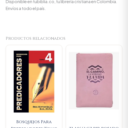
Disponible en tubiblia.co, tu librería cristiana en Colombia.
Envíos a todo el país.
Productos relacionados
Original
Current
Original
Current
price
price
price
price
was:
is:
was:
is:
$89.900.
$85.405.
$107.000.
$101.650
Bosquejos Para