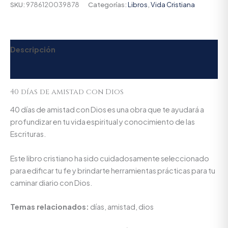
SKU:
9786120039878
Categorías:
Libros
,
Vida Cristiana
Descripción
Valoraciones (0)
40 días de amistad con Dios
40 días de amistad con Dios es una obra que te ayudará a
profundizar en tu vida espiritual y conocimiento de las
Escrituras.
Este libro cristiano ha sido cuidadosamente seleccionado
para edificar tu fe y brindarte herramientas prácticas para tu
caminar diario con Dios.
Temas relacionados:
días, amistad, dios