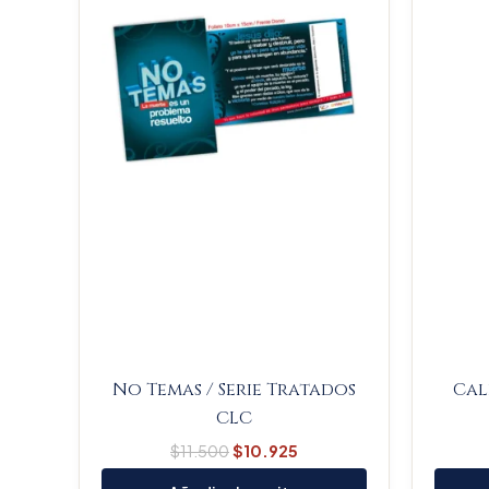
No Temas / Serie Tratados
Cal
CLC
$
11.500
$
10.925