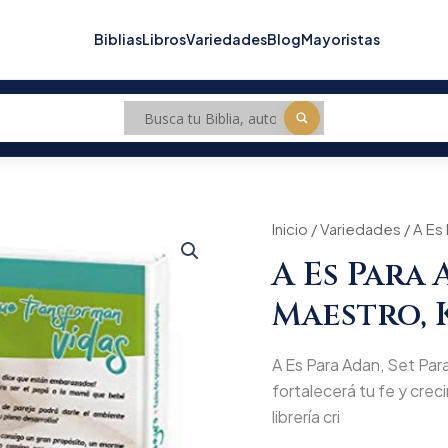
Biblias
Libros
Variedades
Blog
Mayoristas
A
Inicio
/
Variedades
/ A Es
Es
A Es Para 
Para
Adan,
Maestro, 
Set
Para
Maestro,
A Es Para Adan, Set Para
Ken
T
fortalecerá tu fe y creci
Mally
librería cri
Ham
cantidad