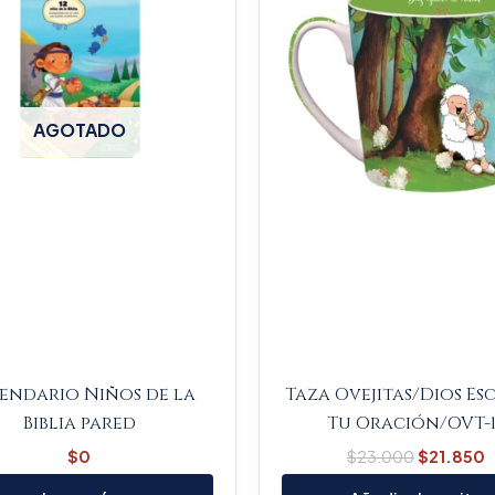
AGOTADO
endario Niños de la
Taza Ovejitas/Dios E
Biblia pared
Tu Oración/OVT-1
$
0
$
23.000
$
21.850