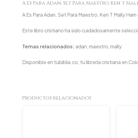
A Es Para Adan, Set Para Maestro, Ken T Ma
A Es Para Adan, Set Para Maestro, Ken T Mally Ham e
Este libro cristiano ha sido cuidadosamente seleccio
Temas relacionados:
adan, maestro, mally
Disponible en tubiblia.co, tu librería cristiana en Co
Productos relacionados
Original
Current
price
price
was:
is:
$11.500.
$10.925.