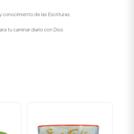
y conocimiento de las Escrituras.
ra tu caminar diario con Dios.
urrent
Original
Current
rice
price
price
s:
was:
is:
.
21.850.
$23.000.
$21.850.