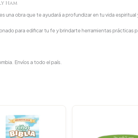
lly Ham
s una obra que te ayudará a profundizar en tu vida espiritual 
nado para edificar tu fe y brindarte herramientas prácticas pa
lombia. Envíos a todo el país.
Original
C
price
p
was:
i
$23.000
$