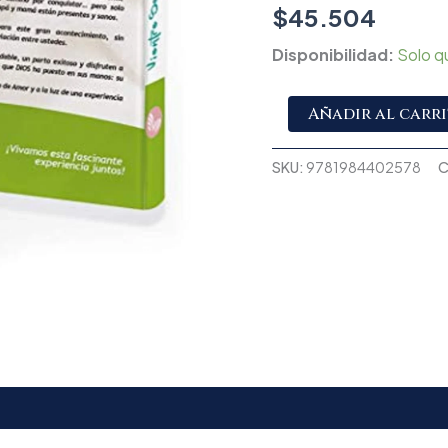
$
45.504
Disponibilidad:
Solo q
Añadir al carr
SKU:
9781984402578
C