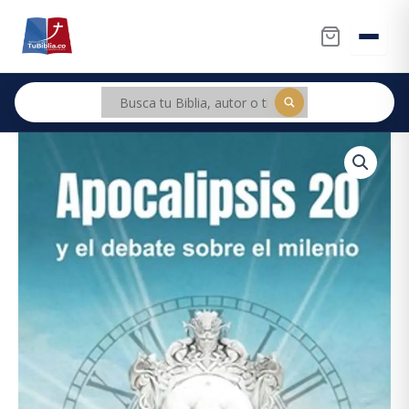
Ir
al
contenido
Apocalipsis
Original
Current
20
price
price
Y
El
was:
is:
Debate
Sobre
$40.000.
$38.000.
El
Milenio
cantidad