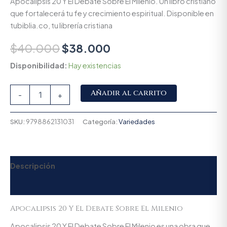
Apocalipsis 20 Y El Debate Sobre El Milenio. Un libro cristiano
que fortalecerá tu fe y crecimiento espiritual. Disponible en
tubiblia.co, tu librería cristiana
$
40.000
$
38.000
Disponibilidad:
Hay existencias
Alternative:
Añadir al carrito
-
+
SKU:
9798862131031
Categoría:
Variedades
Descripción
Valoraciones (0)
Apocalipsis 20 Y El Debate Sobre El Milenio
Apocalipsis 20 Y El Debate Sobre El Milenio es una obra que