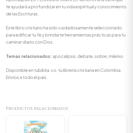
te ayudará a profundizar en tu vida espiritual y conocimiento
de las Escrituras.
Este libro cristiano ha sido cuidadosamente seleccionado
para edificar tu fe y brindarte herramientas prácticas para tu
caminar diario con Dios.
Temas relacionados:
apocalipsis, debate, sobre, milenio
Disponible en tubiblia.co, tu librería cristiana en Colombia.
Envíos a todo el país.
Productos relacionados
Original
Current
price
price
was:
is:
$23.000.
$21.850.