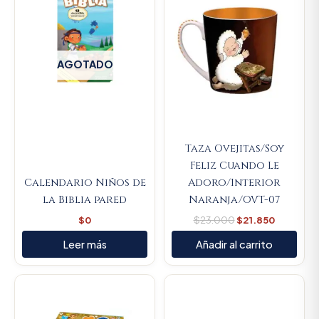
AGOTADO
Taza Ovejitas/Soy
Feliz Cuando Le
Calendario Niños de
Adoro/Interior
la Biblia pared
Naranja/OVT-07
$
0
$
23.000
$
21.850
Leer más
Añadir al carrito
Original
Current
Original
Current
price
price
price
price
was:
is:
was:
is:
$14.000.
$13.300.
$23.000.
$21.850.