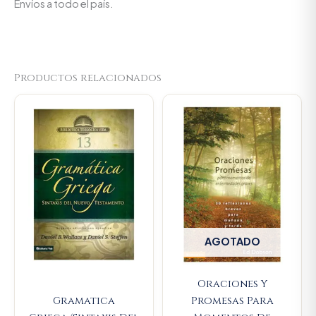
Envíos a todo el país.
Productos relacionados
Original
Current
price
price
was:
is:
$154.400.
$146.680.
AGOTADO
Oraciones Y
Gramatica
Promesas Para