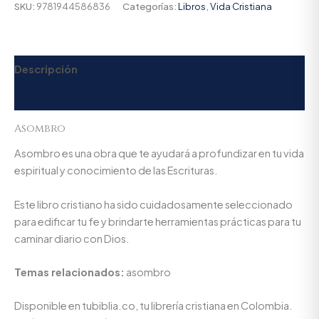
SKU:
9781944586836
Categorías:
Libros
,
Vida Cristiana
Descripción
Valoraciones (0)
Asombro
Asombro es una obra que te ayudará a profundizar en tu vida
espiritual y conocimiento de las Escrituras.
Este libro cristiano ha sido cuidadosamente seleccionado
para edificar tu fe y brindarte herramientas prácticas para tu
caminar diario con Dios.
Temas relacionados:
asombro
Disponible en tubiblia.co, tu librería cristiana en Colombia.