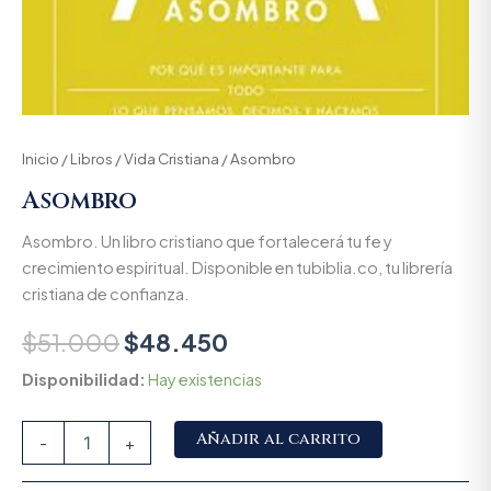
Inicio
/
Libros
/
Vida Cristiana
/ Asombro
Asombro
Asombro. Un libro cristiano que fortalecerá tu fe y
crecimiento espiritual. Disponible en tubiblia.co, tu librería
cristiana de confianza.
$
51.000
$
48.450
Disponibilidad:
Hay existencias
Alternative:
Añadir al carrito
-
+