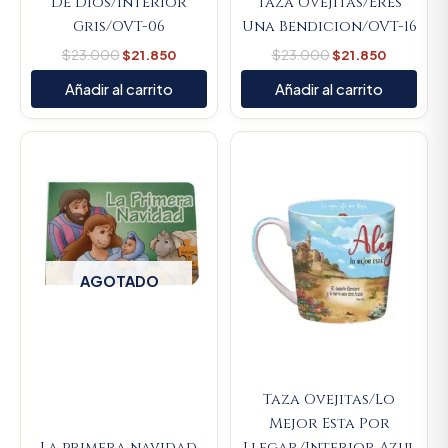
De Dios/Interior
Taza Ovejitas/Eres
Gris/OVT-06
Una Bendicion/OVT-16
$
23.000
$
21.850
$
23.000
$
21.850
Añadir al carrito
Añadir al carrito
Original
Current
price
price
was:
is:
$23.000.
$21.850.
AGOTADO
Taza Ovejitas/Lo
Mejor Esta Por
La primera navidad.
Llegar/Interior Azul