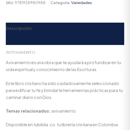
SKU:
9781928980988
Categoría:
Variedades
Descripción
Valoraciones (0)
Avivamiento
Avivamiento es una obra que te ayudará a profundizar en tu
vida espiritual y conocimiento de las Escrituras.
Este libro cristiano ha sido cuidadosamente seleccionado
para edificar tu fe y brindarte herramientas prácticas para tu
caminar diario con Dios.
Temas relacionados:
avivamiento
Disponible en tubiblia.co, tu librería cristiana en Colombia.