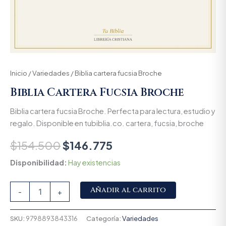
Inicio
/
Variedades
/ Biblia cartera fucsia Broche
Biblia Cartera Fucsia Broche
Biblia cartera fucsia Broche. Perfecta para lectura, estudio y
regalo. Disponible en tubiblia.co. cartera, fucsia, broche
$
154.500
$
146.775
Disponibilidad:
Hay existencias
Alternative:
Añadir al carrito
-
+
SKU:
9798893843316
Categoría:
Variedades