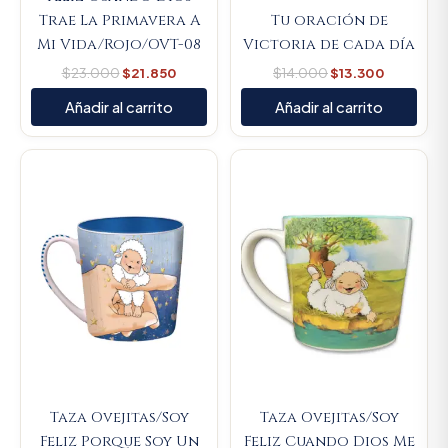
Trae La Primavera A
Tu oración de
Mi Vida/Rojo/OVT-08
Victoria de cada día
$
23.000
$
21.850
$
14.000
$
13.300
Añadir al carrito
Añadir al carrito
Original
Current
Original
Current
price
price
price
price
was:
is:
was:
is:
$23.000.
$21.850.
$23.000.
$21.850.
Taza Ovejitas/Soy
Taza Ovejitas/Soy
Feliz Porque Soy Un
Feliz Cuando Dios Me