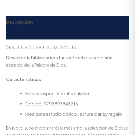
Descripción
Valoraciones (0)
Biblia cartera fucsia Broche
Descubre la Biblia cartera fucsia Broche, una edición
especial de la Palabra de Dios.
Características:
Edición especial de alta calidad
Código: 9798893843316
Ideal para estudio bíblico, lectura diaria y regalo
En tubiblia.co encontrarás la más amplia selección de Biblias
en diversas versiones y presentaciones. ¡Compra online y