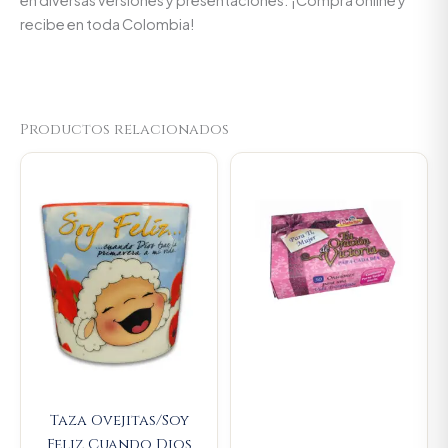
recibe en toda Colombia!
Productos relacionados
Original
Current
Original
Current
price
price
price
price
was:
is:
was:
is:
$23.000.
$21.850.
$14.000.
$13.300.
Taza Ovejitas/Soy
Feliz Cuando Dios