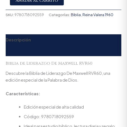
Añadir al carrito
SKU:
9780718092559
Categorías:
Biblia
,
Reina Valera 1960
Descripción
Valoraciones (0)
Biblia de Liderazgo De Maxwell RVR60
Descubre la Biblia de Liderazgo De Maxwell RVR60, una
edición especial de la Palabra de Dios.
Características:
Edición especial de alta calidad
Código: 9780718092559
Ideal para estudio bíblico, lectura diaria y regalo