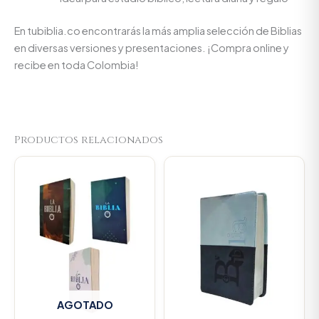
En tubiblia.co encontrarás la más amplia selección de Biblias
en diversas versiones y presentaciones. ¡Compra online y
recibe en toda Colombia!
Productos relacionados
Original
Current
price
price
was:
is:
$106.000.
$100.7
AGOTADO