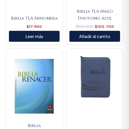
Biblia TLA 066LG
Biblia TLA Misionera
Duotono Azul
$
17.900
$
106.000
$
100.700
Leer más
Añadir al carrito
Original
Current
price
price
was:
is:
$93.000.
$88.350
Biblia