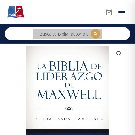
Ir
al
contenido
RV60
Biblia
de
Liderazgo
TD
de
Maxwell
tamaño
manual
cantidad