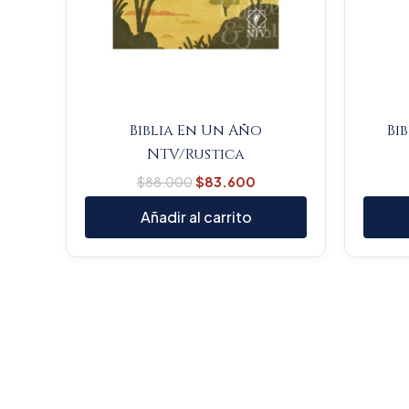
Biblia En Un Año
Bi
NTV/Rustica
$
88.000
$
83.600
Añadir al carrito