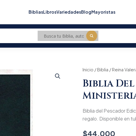
Biblias
Libros
Variedades
Blog
Mayoristas
Inicio
/
Biblia
/
Reina Valer
Biblia De
Ministeri
Biblia del Pescador Edic
regalo. Disponible en tub
$
44.000