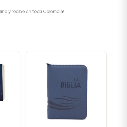
line y recibe en toda Colombia!
Original
Current
price
price
was:
is:
$93.000.
$88.350.