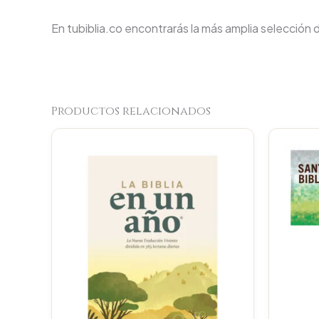
En tubiblia.co encontrarás la más amplia selección 
Productos relacionados
Original
Current
price
price
was:
is:
$88.000.
$83.600.