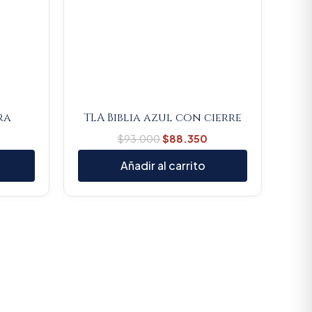
ra
TLA Biblia azul con cierre
$
93.000
$
88.350
Añadir al carrito