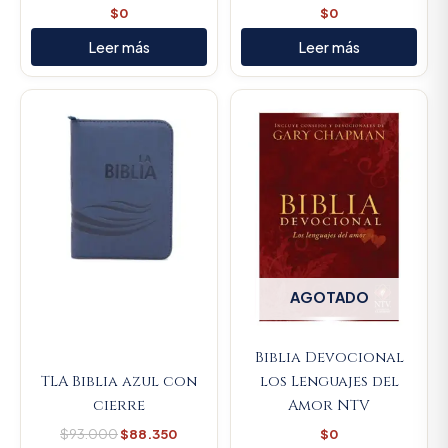
$
0
$
0
Leer más
Leer más
Original
Current
price
price
was:
is:
$93.000.
$88.350.
AGOTADO
Biblia Devocional
TLA Biblia azul con
los Lenguajes del
cierre
Amor NTV
$
93.000
$
88.350
$
0