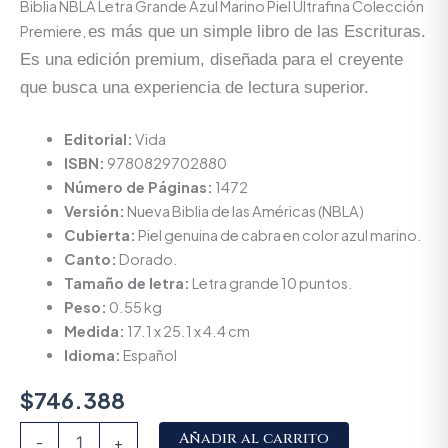
Biblia NBLA Letra Grande Azul Marino Piel Ultrafina Colección
Premiere,
es más que un simple libro de las Escrituras.
Es una edición premium, diseñada para el creyente
que busca una experiencia de lectura superior.
Editorial:
Vida
ISBN:
9780829702880
Número de Páginas:
1472
Versión:
Nueva Biblia de las Américas (NBLA)
Cubierta:
Piel genuina de cabra en color azul marino.
Canto:
Dorado.
Tamaño de letra:
Letra grande 10 puntos.
Peso:
0.55 kg
Medida:
17.1 x 25.1 x 4.4 cm
Idioma:
Español
$
746.388
Alternative:
Añadir al carrito
-
+