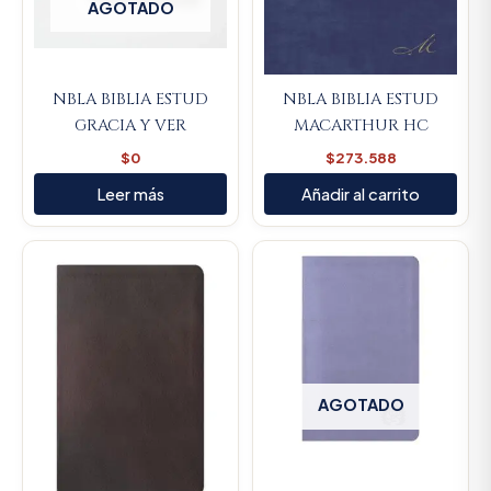
AGOTADO
NBLA BIBLIA ESTUD
NBLA BIBLIA ESTUD
GRACIA Y VER
MACARTHUR HC
$
0
$
273.588
Leer más
Añadir al carrito
Original
Current
price
price
was:
is:
$370.000.
$351.500.
AGOTADO