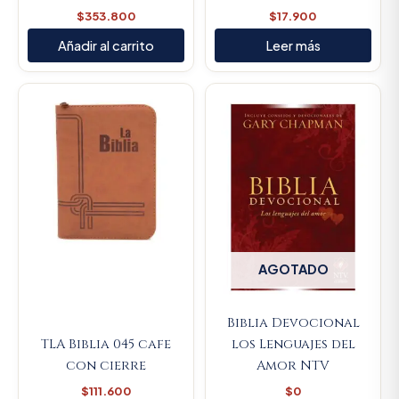
$
353.800
$
17.900
Añadir al carrito
Leer más
AGOTADO
Biblia Devocional
TLA Biblia 045 cafe
los Lenguajes del
con cierre
Amor NTV
$
111.600
$
0