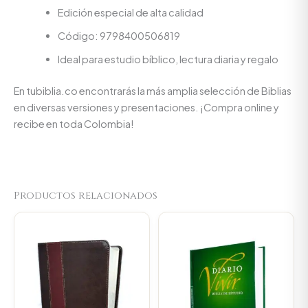
Edición especial de alta calidad
Código: 9798400506819
Ideal para estudio bíblico, lectura diaria y regalo
En tubiblia.co encontrarás la más amplia selección de Biblias
en diversas versiones y presentaciones. ¡Compra online y
recibe en toda Colombia!
Productos relacionados
Original
Current
price
price
was:
is:
$198.000.
$188.10