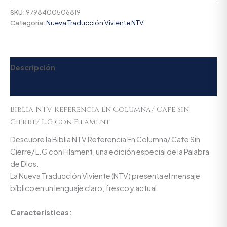
SKU:
9798400506819
Categoría:
Nueva Traducción Viviente NTV
Descripción
Valoraciones (0)
Biblia NTV Referencia En Columna/ Cafe Sin
Cierre/ L.G con Filament
Descubre la Biblia NTV Referencia En Columna/ Cafe Sin
Cierre/ L.G con Filament, una edición especial de la Palabra
de Dios.
La Nueva Traducción Viviente (NTV) presenta el mensaje
bíblico en un lenguaje claro, fresco y actual.
Características: