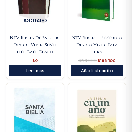
AGOTADO
NTV Biblia De Estudio
NTV Biblia de estudio
Diario Vivir, Senti
Diario Vivir. Tapa
piel Cafe Claro
dura.
$
0
$
198.000
$
188.100
Leer más
Añadir al carrito
Original
Current
Original
Current
price
price
price
price
was:
is:
was:
is:
$16.500.
$15.675.
$88.000.
$83.600