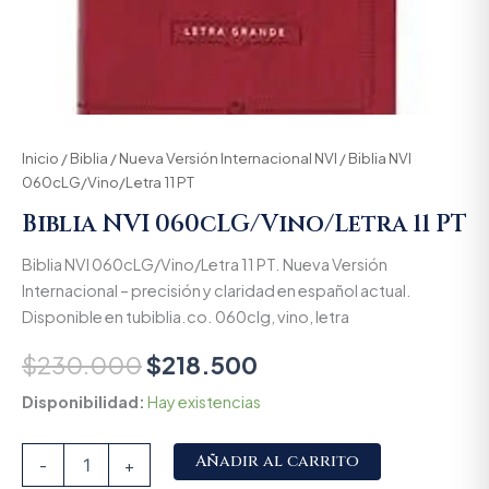
Inicio
/
Biblia
/
Nueva Versión Internacional NVI
/ Biblia NVI
060cLG/Vino/Letra 11 PT
Biblia NVI 060cLG/Vino/Letra 11 PT
Biblia NVI 060cLG/Vino/Letra 11 PT. Nueva Versión
Internacional – precisión y claridad en español actual.
Disponible en tubiblia.co. 060clg, vino, letra
$
230.000
$
218.500
Disponibilidad:
Hay existencias
Alternative:
Añadir al carrito
-
+