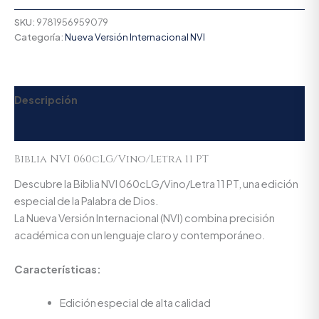
SKU:
9781956959079
Categoría:
Nueva Versión Internacional NVI
Descripción
Valoraciones (0)
Biblia NVI 060cLG/Vino/Letra 11 PT
Descubre la Biblia NVI 060cLG/Vino/Letra 11 PT, una edición
especial de la Palabra de Dios.
La Nueva Versión Internacional (NVI) combina precisión
académica con un lenguaje claro y contemporáneo.
Características:
Edición especial de alta calidad