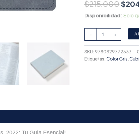
$
215.000
$
20
Disponibilidad:
Solo q
A
-
+
SKU:
9780829772333
Etiquetas:
Color Gris
,
Cubi
is 2022: Tu Guía Esencial!