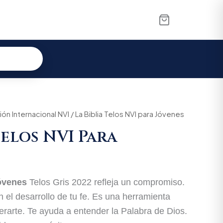
ón Internacional NVI
nal
Current
/ La Biblia Telos NVI para Jóvenes
Telos NVI Para
price
is:
.000.
$204.250.
Jóvenes
Telos Gris 2022 refleja un compromiso.
el desarrollo de tu fe. Es una herramienta
arte. Te ayuda a entender la Palabra de Dios.