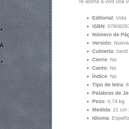
Te anima a vivir una v
Editorial
: Vida
ISBN
: 9780829
Número de Pá
Versión
: Nueva
Cubierta
: Sentí
Cierre
: No
Canto
: No
Índice
: No
Tipo de letra
: 8
Palabras de Je
Peso
: 0,74 kg
Medida
: 21 cm
Idioma
: Españo