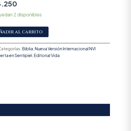
4.250
uedan 2 disponibles
Alternative:
ñadir al carrito
Categorías:
Biblia
,
Nueva Versión Internacional NVI
erta en Sentipiel
,
Editorial Vida