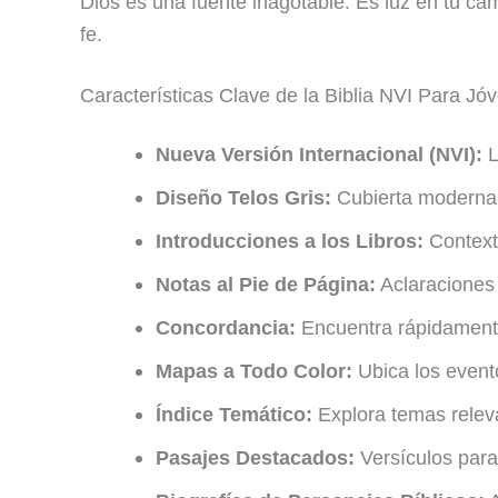
Dios es una fuente inagotable. Es luz en tu cam
fe.
Características Clave de la Biblia NVI Para Jó
Nueva Versión Internacional (NVI):
L
Diseño Telos Gris:
Cubierta moderna y
Introducciones a los Libros:
Context
Notas al Pie de Página:
Aclaraciones 
Concordancia:
Encuentra rápidamente
Mapas a Todo Color:
Ubica los event
Índice Temático:
Explora temas relev
Pasajes Destacados:
Versículos para