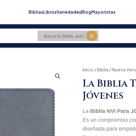
Biblias
Libros
Variedades
Blog
Mayoristas
La
Inicio
/
Biblia
/
Nueva Versi
Origi
Biblia
La Biblia 
Telos
price
NVI
Jóvenes
para
was:
Jóvenes
cantidad
$215
La
Biblia NVI Para 
Es un compromiso con 
diseñada para empoder