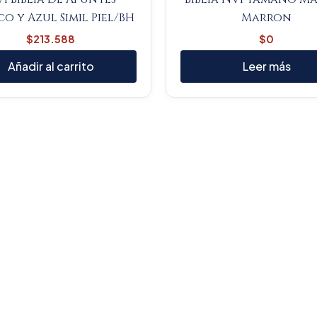
o y Azul Simil Piel/BH
Marron
$
213.588
$
0
Añadir al carrito
Leer más