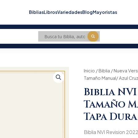
Biblias
Libros
Variedades
Blog
Mayoristas
Biblia
Inicio
/
Biblia
/
Nueva Versi
Origin
NVI
Tamaño Manual/ Azul Cru
Revision
price
2022/
Biblia NVI
Tamaño
was:
Manual/
Tamaño M
Azul
$59.9
Cruz
Tapa Dura
Tapa
Dura
cantidad
Biblia NVI Revision 20