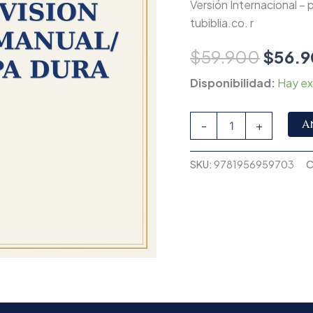
Versión Internacional – 
tubiblia.co. r
$
59.900
$
56.9
Disponibilidad:
Hay ex
A
-
+
SKU:
9781956959703
C