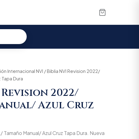
ón Internacional NVI
al
Current
/ Biblia NVI Revision 2022/
z Tapa Dura
price
 Revision 2022/
is:
anual/ Azul Cruz
00.
$56.905.
22/ Tamaño Manual/ Azul Cruz Tapa Dura. Nueva