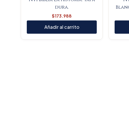
dura.
Blanc
$
173.988
Añadir al carrito