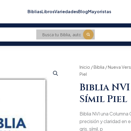
Biblias
Libros
Variedades
Blog
Mayoristas
Biblia
Inicio
/
Biblia
/
Nueva Versi
Orig
NVI
Piel
una
pric
Columna
Biblia NV
Gris
was
Símil
Símil Piel
Piel
$20
cantidad
Biblia NVI una Columna G
precisión y claridad en 
gris, símil, p