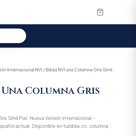
ón Internacional NVI
inal
Current
/ Biblia NVI una Columna Gris Símil
e
price
I Una Columna Gris
:
is:
8.000.
$197.600.
ris Símil Piel. Nueva Versión Internacional –
español actual. Disponible en tubiblia.co. columna,