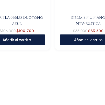
ia TLA 066LG Duotono
Biblia En Un Añ
Azul
NTV/Rustica
$
106.000
$
100.700
$
88.000
$
83.600
Añadir al carrito
Añadir al carrito