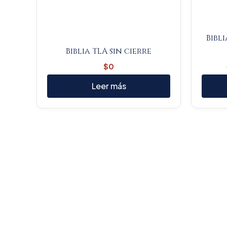
Bibl
Biblia TLA sin cierre
$
0
Leer más