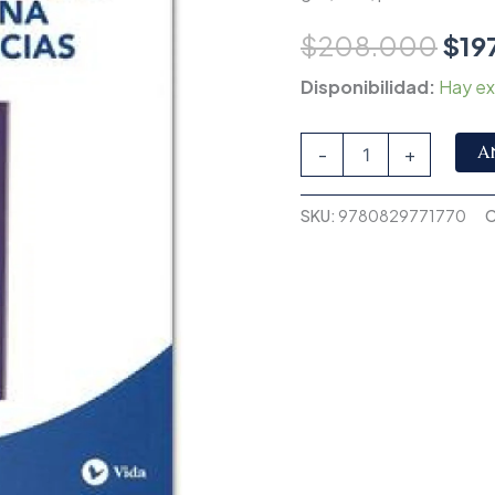
$
208.000
$
19
Disponibilidad:
Hay ex
A
-
+
SKU:
9780829771770
C