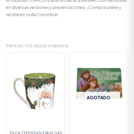
en diversas versiones y presentaciones. ¡Compra online y
recibe en toda Colombia!
Productos relacionados
Original
Current
price
price
was:
is:
$23.000.
$21.850.
AGOTADO
Taza Ovejitas/Gracias