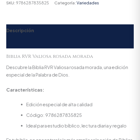
SKU:
9786287835825
Categoría:
Variedades
Descripción
Valoraciones (0)
Biblia RVR Valiosa rosada morada
Descubre la Biblia RVR Valiosa rosada morada, una edición
especial de la Palabra de Dios.
Características:
Edición especial de alta calidad
Código: 9786287835825
Ideal para estudio bíblico, lectura diaria y regalo
En tubiblia.co encontrarás la más amplia selección de Biblias