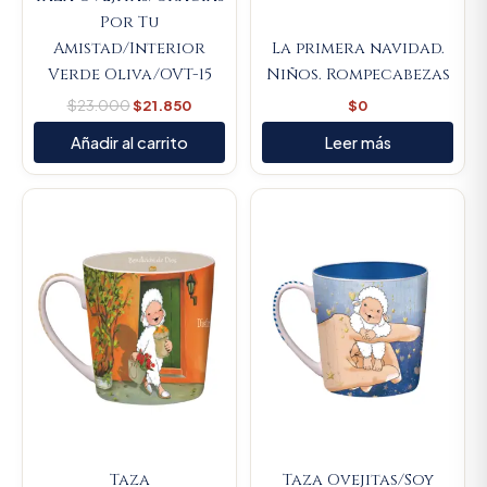
Por Tu
Amistad/Interior
La primera navidad.
Verde Oliva/OVT-15
Niños. Rompecabezas
$
23.000
$
21.850
$
0
Añadir al carrito
Leer más
Original
Current
Original
Current
price
price
price
price
was:
is:
was:
is:
$23.000.
$21.850.
$23.000.
$21.850.
Taza
Taza Ovejitas/Soy