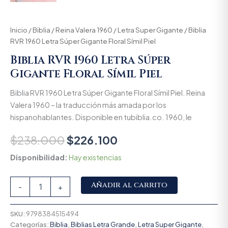
Inicio
/
Biblia
/
Reina Valera 1960
/
Letra Super Gigante
/ Biblia
RVR 1960 Letra Súper Gigante Floral Símil Piel
Biblia RVR 1960 Letra Súper
Gigante Floral Símil Piel
Biblia RVR 1960 Letra Súper Gigante Floral Símil Piel. Reina
Valera 1960 – la traducción más amada por los
hispanohablantes. Disponible en tubiblia.co. 1960, le
$
238.000
$
226.100
Disponibilidad:
Hay existencias
Alternative:
Añadir al carrito
-
+
SKU:
9798384515494
Categorías:
Biblia
,
Biblias Letra Grande
,
Letra Super Gigante
,