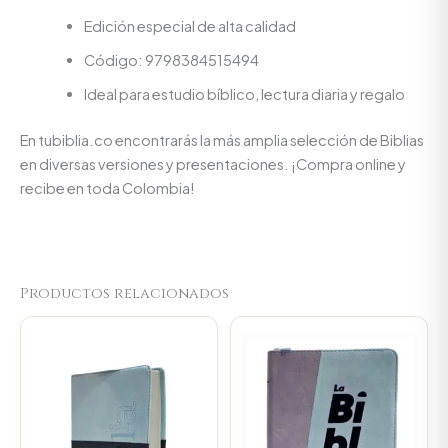
Edición especial de alta calidad
Código: 9798384515494
Ideal para estudio bíblico, lectura diaria y regalo
En tubiblia.co encontrarás la más amplia selección de Biblias
en diversas versiones y presentaciones. ¡Compra online y
recibe en toda Colombia!
Productos relacionados
Original
Current
price
price
was:
is:
$106.000.
$100.700.