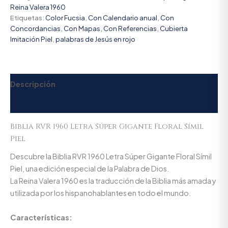
Reina Valera 1960
Etiquetas:
Color Fucsia
,
Con Calendario anual
,
Con
Concordancias
,
Con Mapas
,
Con Referencias
,
Cubierta
Imitación Piel
,
palabras de Jesús en rojo
Descripción
Valoraciones (0)
Biblia RVR 1960 Letra Súper Gigante Floral Símil
Piel
Descubre la Biblia RVR 1960 Letra Súper Gigante Floral Símil
Piel, una edición especial de la Palabra de Dios.
La Reina Valera 1960 es la traducción de la Biblia más amada y
utilizada por los hispanohablantes en todo el mundo.
Características: