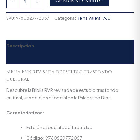
Añadir al carrito
-
+
SKU:
9780829772067
Categoría:
Reina Valera 1960
Descripción
Valoraciones (0)
Biblia RVR revisada de estudio trasfondo
cultural
Descubre la Biblia RVR revisada de estudio trasfondo
cultural, una edición especial de la Palabra de Dios.
Características:
Edición especial de alta calidad
Código: 9780829772067