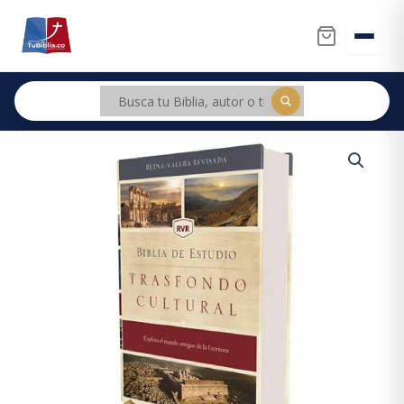
Ir
al
contenido
Biblia
RVR
revisada
de
estudio
trasfondo
cultural
cantidad