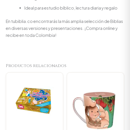
Ideal para estudio bíblico, lectura diaria y regalo
En tubiblia.co encontrarás la más amplia selección de Biblias
en diversas versiones y presentaciones. ¡Compra online y
recibe en toda Colombia!
Productos relacionados
Original
Current
Original
Current
price
price
price
price
was:
is:
was:
is:
$14.000.
$13.300.
$23.000.
$21.850.