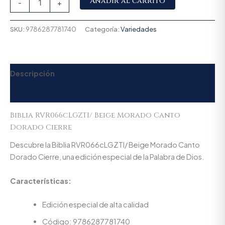
Añadir al carrito
-
+
SKU:
9786287781740
Categoría:
Variedades
Descripción
Valoraciones (0)
Biblia RVR066cLGZTI/ Beige Morado Canto
Dorado Cierre
Descubre la Biblia RVR066cLGZTI/ Beige Morado Canto
Dorado Cierre, una edición especial de la Palabra de Dios.
Características:
Edición especial de alta calidad
Código: 9786287781740