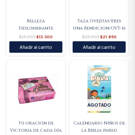
Belleza
Taza Ovejitas/Eres
Deslumbrante
Una Bendicion/OVT-16
$
14.000
$
13.300
$
23.000
$
21.850
Añadir al carrito
Añadir al carrito
Original
Current
price
price
was:
is:
$14.000.
$13.300.
AGOTADO
Tu oración de
Calendario Niños de
Victoria de cada día
la Biblia pared