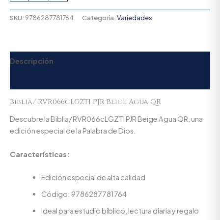
SKU:
9786287781764
Categoría:
Variedades
Descripción
Valoraciones (0)
Biblia/ RVR066cLGZTI PJR Beige Agua QR
Descubre la Biblia/ RVR066cLGZTI PJR Beige Agua QR, una
edición especial de la Palabra de Dios.
Características:
Edición especial de alta calidad
Código: 9786287781764
Ideal para estudio bíblico, lectura diaria y regalo