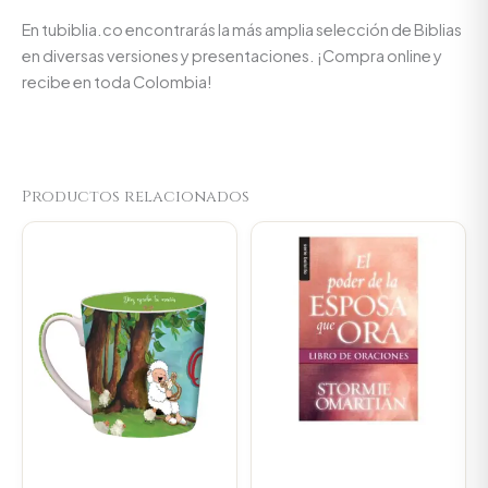
En tubiblia.co encontrarás la más amplia selección de Biblias
en diversas versiones y presentaciones. ¡Compra online y
recibe en toda Colombia!
Productos relacionados
Original
Current
Original
Current
price
price
price
price
was:
is:
was:
is:
$23.000.
$21.850.
$31.900.
$30.305.