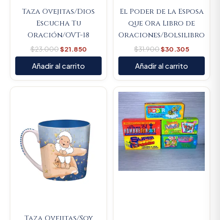
Taza Ovejitas/Dios
El Poder de la Esposa
Escucha Tu
que Ora Libro de
Oración/OVT-18
Oraciones/Bolsilibro
$
23.000
$
21.850
$
31.900
$
30.305
Añadir al carrito
Añadir al carrito
Original
Current
Original
Current
price
price
price
price
was:
is:
was:
is:
$23.000.
$21.850.
$9.000.
$8.550.
Taza Ovejitas/Soy