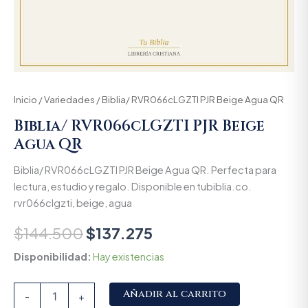
Inicio
/
Variedades
/ Biblia/ RVR066cLGZTI PJR Beige Agua QR
Biblia/ RVR066cLGZTI PJR Beige
Agua QR
Biblia/ RVR066cLGZTI PJR Beige Agua QR. Perfecta para
lectura, estudio y regalo. Disponible en tubiblia.co.
rvr066clgzti, beige, agua
$
144.500
$
137.275
Disponibilidad:
Hay existencias
Alternative:
Añadir al carrito
-
+