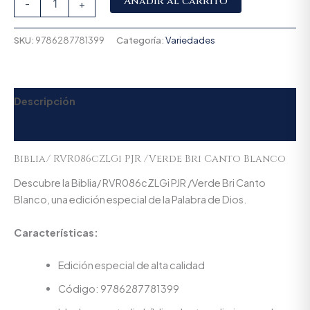
Añadir al carrito
-
+
SKU:
9786287781399
Categoría:
Variedades
Descripción
Valoraciones (0)
Biblia/ RVR086cZLGi PJR /Verde Bri Canto Blanco
Descubre la Biblia/ RVR086cZLGi PJR /Verde Bri Canto
Blanco, una edición especial de la Palabra de Dios.
Características:
Edición especial de alta calidad
Código: 9786287781399