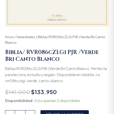
Inicio
/
Variedades
/ Biblia/ RVR086cZLGi PJR /Verde Bri Canto
Blanco
Biblia/ RVR086cZLGi PJR /Verde
Bri Canto Blanco
Biblia/ RVR086cZLGi PJR /Verde Bri Canto Blanco. Perfecta
para lectura, estudio y regalo. Disponible en tubiblia.co.
rvr086czlgi, verde, canto, blanco
$
141.000
$
133.950
Disponibilidad:
Solo quedan 2 disponibles
Alternative: