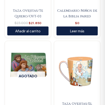
Taza Ovejitas/Te
Calendario Niños de
Quiero/OVT-03
la Biblia pared
$
23.000
$
21.850
$
0
Añadir al carrito
Leer más
Original
Current
price
price
was:
is:
$23.000.
$21.850.
AGOTADO
Taza Ovejitas/El