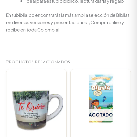
Ideal para estudio bíblico, lectura diaria y regalo
En tubiblia.co encontrarás la más amplia selección de Biblias
en diversas versiones y presentaciones. ¡Compra online y
recibe en toda Colombia!
Productos relacionados
Original
Current
price
price
was:
is:
$23.000.
$21.850.
AGOTADO