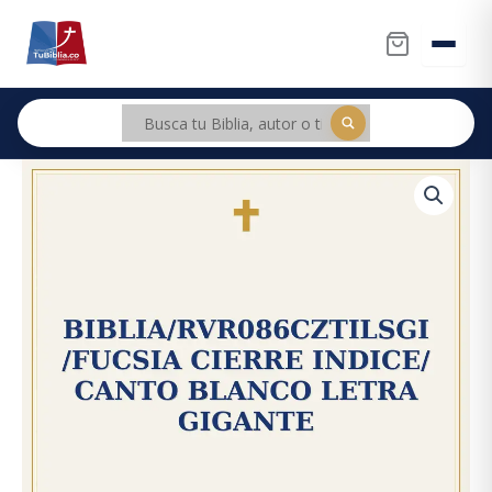
Ir
al
contenido
Biblia/RVR086cZTILSGi
Original
Current
/Fucsia
price
price
Cierre
Indice/
was:
is:
Canto
Blanco
$211.000.
$200.450.
Letra
Gigante
cantidad