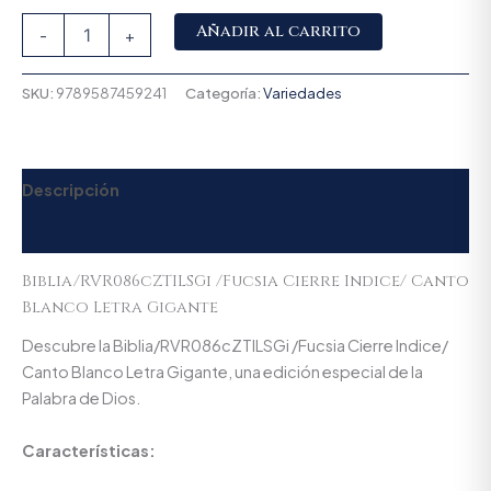
Alternative:
Añadir al carrito
-
+
SKU:
9789587459241
Categoría:
Variedades
Descripción
Valoraciones (0)
Biblia/RVR086cZTILSGi /Fucsia Cierre Indice/ Canto
Blanco Letra Gigante
Descubre la Biblia/RVR086cZTILSGi /Fucsia Cierre Indice/
Canto Blanco Letra Gigante, una edición especial de la
Palabra de Dios.
Características: