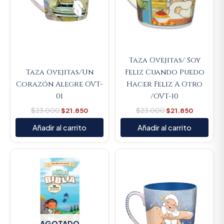
Taza Ovejitas/ Soy
Taza Ovejitas/Un
Feliz Cuando Puedo
Corazón Alegre OVT-
Hacer Feliz A Otro
01
/OVT-10
$
23.000
$
21.850
$
23.000
$
21.850
Añadir al carrito
Añadir al carrito
Original
Current
price
price
was:
is:
$23.000.
$21.850.
AGOTADO