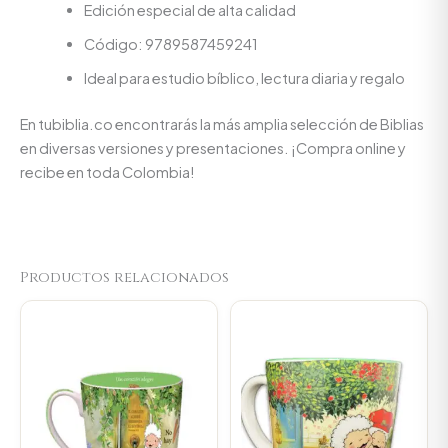
Edición especial de alta calidad
Código: 9789587459241
Ideal para estudio bíblico, lectura diaria y regalo
En tubiblia.co encontrarás la más amplia selección de Biblias
en diversas versiones y presentaciones. ¡Compra online y
recibe en toda Colombia!
Productos relacionados
Original
Current
Original
Current
price
price
price
price
was:
is:
was:
is:
$23.000.
$21.850.
$23.000.
$21.850.